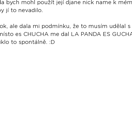
da bych mohl použít její djane nick name k mém
y jí to nevadilo.
 ok, ale dala mi podmínku, že to musím udělal 
em místo es CHUCHA me dal LA PANDA ES GUCHA
ziklo to spontálně. :D 