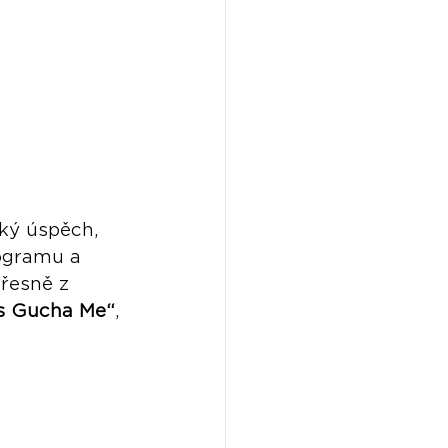
ský úspěch, 
rogramu a 
řesně z 
s Gucha Me“
, 