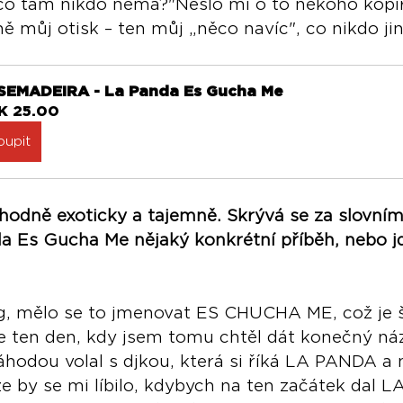
 co tam nikdo nemá?"Nešlo mi o to někoho kopír
ě můj otisk – ten můj „něco navíc", co nikdo jin
SEMADEIRA - La Panda Es Gucha Me
K 25.00
oupit
hodně exoticky a tajemně. Skrývá se za slovní
a Es Gucha Me nějaký konkrétní příběh, nebo jd
ing, mělo se to jmenovat ES CHUCHA ME, což je 
e ten den, kdy jsem tomu chtěl dát konečný náz
hodou volal s djkou, která si říká LA PANDA a
že by se mi líbilo, kdybych na ten začátek dal 