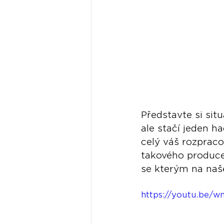
Představte si sit
ale stačí jeden h
celý váš rozprac
takového producen
se kterým na naš
https://youtu.be/