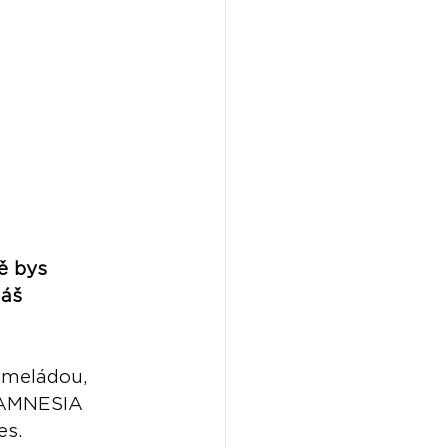
ě bys
máš
rmeládou, 
 AMNESIA 
s. 