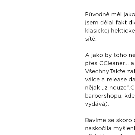
Původně měl jako 
jsem dělal fakt d
klasickej hektick
sítě. 
A jako by toho ne
přes CCleaner... 
Všechny.Takže zat
válce a release da
nějak „z nouze".
barbershopu, kde
vydává). 
Bavíme se skoro 
naskočila myšlenk