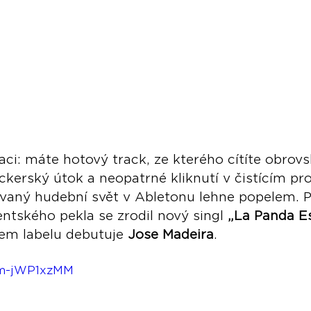
uaci: máte hotový track, ze kterého cítíte obrov
ackerský útok a neopatrné kliknutí v čistícím p
ovaný hudební svět v Abletonu lehne popelem. P
tského pekla se zrodil nový singl 
„La Panda E
em labelu debutuje 
Jose Madeira
. 
wm-jWP1xzMM