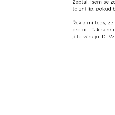
Zeptal, jsem se z
to zní líp, pokud b
Řekla mi tedy, že
pro ní, ..Tak s
jí to věnuju :D...V