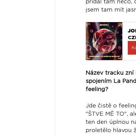
přidal tam něco,
jsem tam mít jasn
JO
CZ
K
Název tracku zní 
spojením La Pand
feeling?
Jde čistě o feel
"ŠTVE MĚ TO", al
ten den úplnou ná
proletělo hlavou 