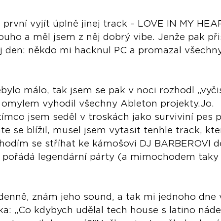
první vyjít úplně jinej track – LOVE IN MY HEA
louho a měl jsem z něj dobrý vibe. Jenže pak při
ej den: někdo mi hacknul PC a promazal všechny
bylo málo, tak jsem se pak v noci rozhodl „vyčis
a omylem vyhodil všechny Ableton projekty.Jo. 
ímco jsem seděl v troskách jako surviviní pes
te se blížil, musel jsem vytasit tenhle track, kter
Chodím se stříhat ke kámošovi DJ BARBEROVI d
 pořádá legendární párty (a mimochodem taky 
denně, znám jeho sound, a tak mi jednoho dne v
a: „Co kdybych udělal tech house s latino náde