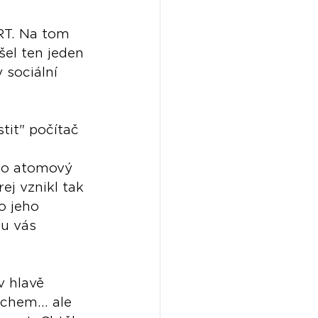
RT. Na tom 
šel ten jeden 
 sociální 
tit" počítač 
 po atomový 
ej vznikl tak 
o jeho 
u vás 
 hlavě 
chem... ale 