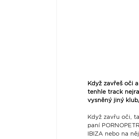
Když zavřeš oči a
tenhle track nejra
vysněný jiný klub
Když zavřu oči, t
paní PORNOPETRSO
IBIZA nebo na ně