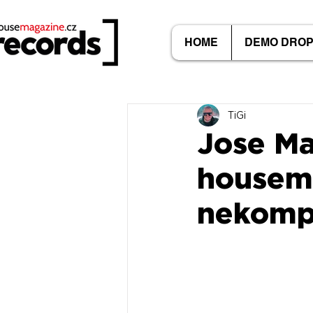
HOME
DEMO DRO
TiGi
Jose Ma
housema
nekompr