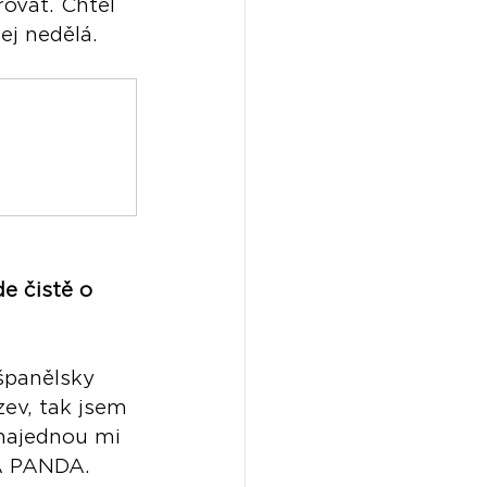
ovat. Chtěl 
ej nedělá.
m
e čistě o
španělsky 
ev, tak jsem 
 najednou mi 
LA PANDA. 