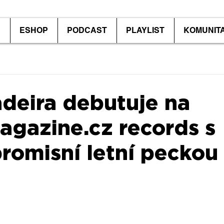
P
ESHOP
PODCAST
PLAYLIST
KOMUNIT
deira debutuje na
gazine.cz records s
omisní letní peckou