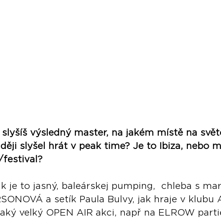
 slyšíš výsledný master, na jakém místě na svět
ději slyšel hrát v peak time? Je to Ibiza, nebo 
/festival?
ak je to jasný, baleárskej pumping,  chleba s ma
NOVÁ a setík Paula Bulvy, jak hraje v klubu
jaký velký OPEN AIR akci, např na ELROW partie