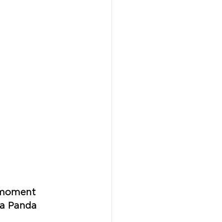
ý moment
La Panda