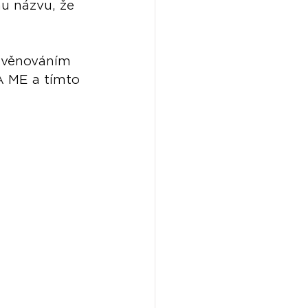
u názvu, že 
s věnováním 
 ME a tímto 