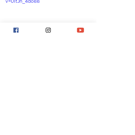
v=UItJn_4do88
Nejnovější příspěvky