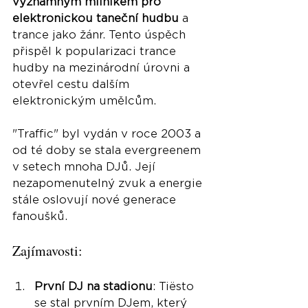
významným milníkem pro 
elektronickou taneční hudbu
 a 
trance jako žánr. Tento úspěch 
přispěl k popularizaci trance 
hudby na mezinárodní úrovni a 
otevřel cestu dalším 
elektronickým umělcům.
"Traffic" byl vydán v roce 2003 a 
od té doby se stala evergreenem 
v setech mnoha DJů. Její 
nezapomenutelný zvuk a energie 
stále oslovují nové generace 
fanoušků.
Zajímavosti:
První DJ na stadionu
: Tiësto 
se stal prvním DJem, který 