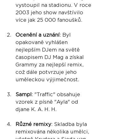
vystoupil na stadionu. V roce 
2003 jeho show navštívilo 
více jak 25 000 fanoušků​.
Ocenění a uznání
: Byl 
opakovaně vyhlášen 
nejlepším DJem na světě 
časopisem DJ Mag a získal 
Grammy za nejlepší remix, 
což dále potvrzuje jeho 
uměleckou výjimečnost​.
Sampl
: "Traffic" obsahuje 
vzorek z písně "Ayla" od 
djane K. A. H. H.
Různé remixy
: Skladba byla 
remixována několika umělci, 