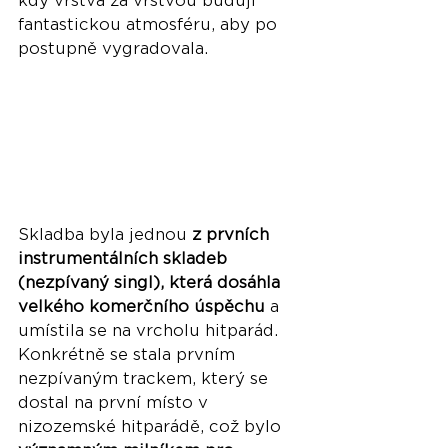
kdy vrstva za vrstvou budují 
fantastickou atmosféru, aby po 
postupně vygradovala.
Skladba byla jednou 
z prvních 
instrumentálních skladeb 
(nezpívaný singl), která dosáhla 
velkého komerčního úspěchu
 a 
umístila se na vrcholu hitparád. 
Konkrétně se stala prvním 
nezpívaným trackem, který se 
dostal na první místo v 
nizozemské hitparádě, což bylo