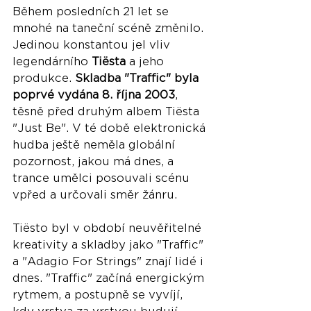
Během posledních 21 let se 
mnohé na taneční scéně změnilo. 
Jedinou konstantou jel vliv 
legendárního 
Tiësta 
a jeho 
produkce. 
Skladba "Traffic" byla 
poprvé vydána 8. října 2003
, 
těsně před druhým albem Tiësta 
"Just Be". V té době elektronická 
hudba ještě neměla globální 
pozornost, jakou má dnes, a 
trance umělci posouvali scénu 
vpřed a určovali směr žánru.
Tiësto byl v období neuvěřitelné 
kreativity a skladby jako "Traffic" 
a "Adagio For Strings" znají lidé i 
dnes. "Traffic" začíná energickým 
rytmem, a postupně se vyvíjí, 