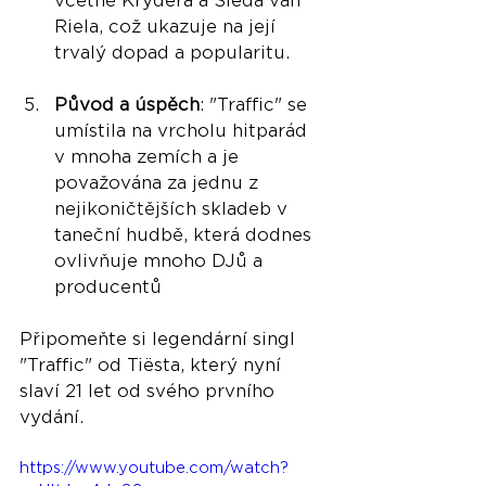
včetně Krydera a Sieda van 
Riela, což ukazuje na její 
trvalý dopad a popularitu​.
Původ a úspěch
: "Traffic" se 
umístila na vrcholu hitparád 
v mnoha zemích a je 
považována za jednu z 
nejikoničtějších skladeb v 
taneční hudbě, která dodnes 
ovlivňuje mnoho DJů a 
producentů​
Připomeňte si legendární singl 
"Traffic" od Tiësta, který nyní 
slaví 21 let od svého prvního 
vydání.
https://www.youtube.com/watch?