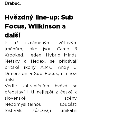
Brabec
.
Hvězdný line-up: Sub 
Focus, Wilkinson a 
další
K již oznámeným světovým 
jménům, jako jsou Camo & 
Krooked, Hedex, Hybrid Minds, 
Netsky a Hedex, se přidávají 
britské ikony A.M.C, Andy C, 
Dimension a Sub Focus, i mnozí 
další.
Vedle zahraničních hvězd se 
představí i ti nejlepší z české a 
slovenské scény. 
Neodmyslitelnou součástí 
festivalu zůstávají unikátní 