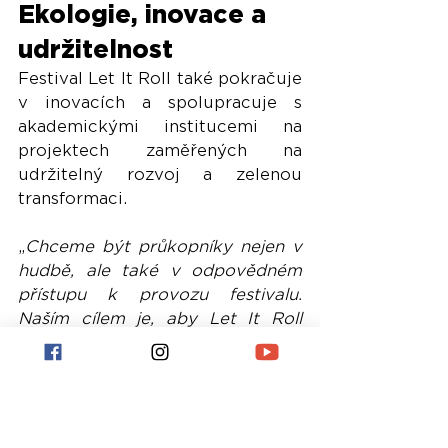
Ekologie, inovace a 
udržitelnost 
Festival Let It Roll také pokračuje 
v inovacích a spolupracuje s 
akademickými institucemi na 
projektech zaměřených na 
udržitelný rozvoj a zelenou 
transformaci.
„
Chceme být průkopníky nejen v 
hudbě, ale také v odpovědném 
přístupu k provozu festivalu. 
Naším cílem je, aby Let It Roll 
přispíval ke spravedlivé a zelené 
transformaci regionu
,“ uzavírá 
Vondráček. Podle něj se pro 
návštěvníky festivalu připravuje 
doprovodný program pracující 