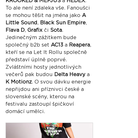
KROOKED & MEFJUS
 a 
HEDEX
. 
To ale není zdaleka vše. Fanoušci 
se mohou těšit na jména jako 
A 
Little Sound
, 
Black Sun Empire
, 
Flava D
, 
Grafix
 či 
Sota
. 
Jedinečným zážitkem bude 
společný b2b set 
AC13
 a 
Reapera
, 
kteří se na Let It Rollu společně 
představí úplně poprvé. 
Zvláštními hosty jednotlivých 
večerů pak budou 
Delta Heavy
 a 
K Motionz
. O svou dávku energie 
nepřijdou ani příznivci české a 
slovenské scény, kterou na 
festivalu zastoupí špičkoví 
domácí umělci.