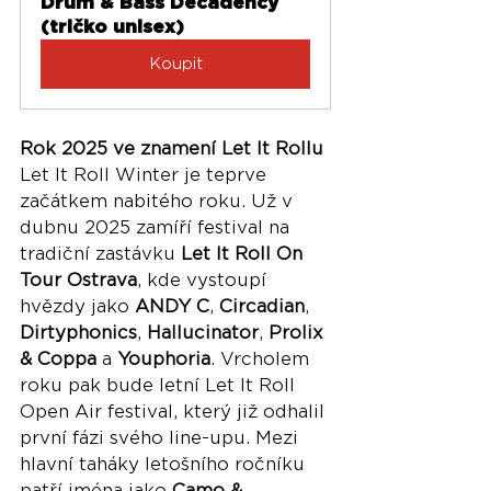
Drum & Bass Decadency 
(tričko unisex)
Koupit
Rok 2025 ve znamení Let It Rollu
Let It Roll Winter je teprve 
začátkem nabitého roku. Už v 
dubnu 2025 zamíří festival na 
tradiční zastávku 
Let It Roll On 
Tour Ostrava
, kde vystoupí 
hvězdy jako 
ANDY C
, 
Circadian
, 
Dirtyphonics
, 
Hallucinator
, 
Prolix 
& Coppa
 a 
Youphoria
. Vrcholem 
roku pak bude letní Let It Roll 
Open Air festival, který již odhalil 
první fázi svého line-upu. Mezi 
hlavní taháky letošního ročníku 
patří jména jako 
Camo & 