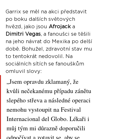
Garrix se měl na akci představit 
po boku dalších světových 
hvězd, jako jsou 
Afrojack
 a 
Dimitri Vegas
, a fanoušci se těšili 
na jeho návrat do Mexika po delší 
době. Bohužel, zdravotní stav mu 
to tentokrát nedovolil. Na 
sociálních sítích se fanouškům 
omluvil slovy:
„Jsem opravdu zklamaný, že 
kvůli nečekanému případu zánětu 
slepého střeva a následné operaci 
nemohu vystoupit na Festival 
Internacional del Globo. Lékaři i 
můj tým mi důrazně doporučili 
odpočívat a zotavit se, aby se 