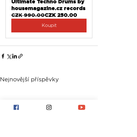
Ultimate Techno Drums by 
housemagazine.cz records
CZK 990.00
CZK 250.00
Koupit
Nejnovější příspěvky