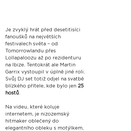
Je zvyklý hrát před desetitisíci 
fanoušků na největších 
festivalech světa – od 
Tomorrowlandu přes 
Lollapaloozu až po rezidenturu 
na Ibize. Tentokrát ale Martin 
Garrix vystoupil v úplně jiné roli. 
Svůj DJ set totiž odjel na svatbě 
blízkého přítele, kde bylo jen 
25 
hostů
.
Na videu, které koluje 
internetem, je nizozemský 
hitmaker oblečený do 
elegantního obleku s motýlkem, 