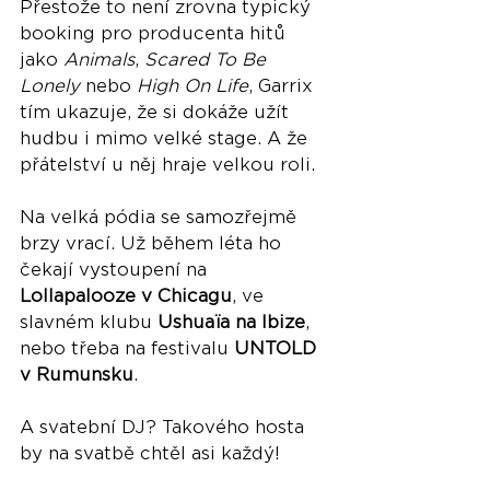
Přestože to není zrovna typický 
booking pro producenta hitů 
jako 
Animals
, 
Scared To Be 
Lonely
 nebo 
High On Life
, Garrix 
tím ukazuje, že si dokáže užít 
hudbu i mimo velké stage. A že 
přátelství u něj hraje velkou roli.
Na velká pódia se samozřejmě 
brzy vrací. Už během léta ho 
čekají vystoupení na 
Lollapalooze v Chicagu
, ve 
slavném klubu 
Ushuaïa na Ibize
, 
nebo třeba na festivalu 
UNTOLD 
v Rumunsku
.
A svatební DJ? Takového hosta 
by na svatbě chtěl asi každý!