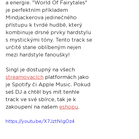
a energie. "World Of Fairytales" 
je perfektním příkladem 
Mindjackerova jedinečného 
přístupu k tvrdé hudbě, který 
kombinuje drsné prvky hardstylu 
s mystickými tóny. Tento track se 
určitě stane oblíbeným nejen 
mezi hardstyle fanoušky!
Singl je dostupný na všech 
streamovacích
 platformách jako 
je Spotify či Apple Music. Pokud 
seš DJ a chtěl bys mít tenhle 
track ve své sbírce, tak je k 
zakoupení na našem 
eshopu
.
https://youtu.be/X7JztNIgOz4