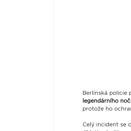
Berlínská polici
legendárního noč
protože ho ochran
Celý incident se o