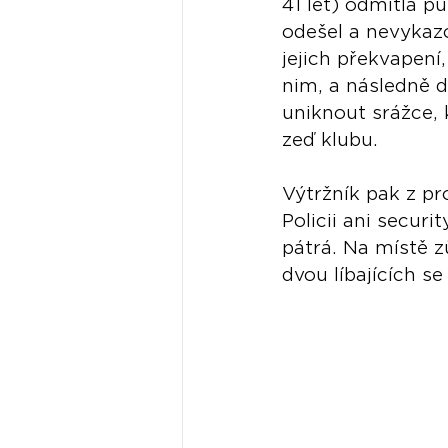
41 let) odmítla p
odešel a nevykaz
jejich překvapení,
nim, a následně d
uniknout srážce, 
zeď klubu.
Výtržník pak z pr
Policii ani secur
pátrá. Na místě z
dvou líbajících s