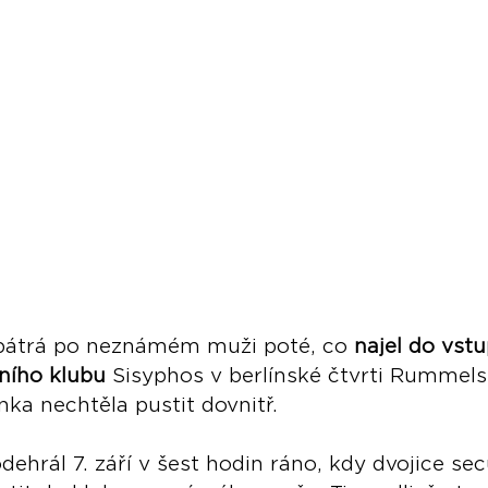
e pátrá po neznámém muži poté, co
 najel do vst
ního klubu
 Sisyphos v berlínské čtvrti Rummels
ka nechtěla pustit dovnitř.
dehrál 7. září v šest hodin ráno, kdy dvojice sec