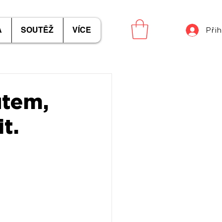
A
SOUTĚŽ
VÍCE
Přih
utem,
t.