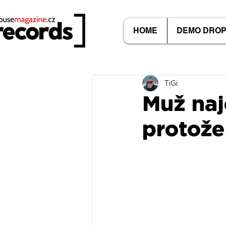
HOME
DEMO DRO
TiGi
Muž naj
protože