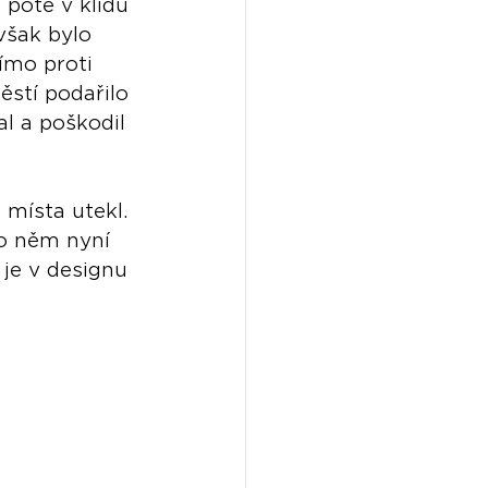
 poté v klidu 
však bylo 
ímo proti 
ěstí podařilo 
l a poškodil 
místa utekl. 
po něm nyní 
 je v designu 