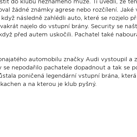
ustit do klubu neznámého muže. Ti uvedli, že ten
oval žádné známky agrese nebo rozčílení. Jaké 
 když následně zahlédli auto, které se rozjelo př
vakrát najelo do vstupní brány. Security se našt
když před autem uskočili. Pachatel také naboura
onajatého automobilu značky Audi vystoupil a z 
ity se nepodařilo pachatele dopadnout a tak se 
ůstala poničená legendární vstupní brána, která
e kachen a na kterou je klub pyšný.