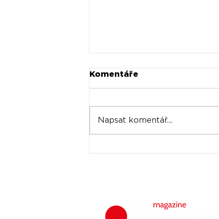
Komentáře
Napsat komentář...
Universal prodává akcie
Spotify za stovky
milionů