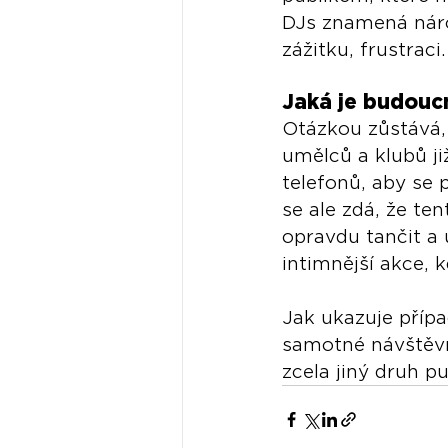
DJs znamená nároč
zážitku, frustraci.
Jaká je budouc
Otázkou zůstává,
umělců a klubů ji
telefonů, aby se 
se ale zdá, že ten
opravdu tančit a 
intimnější akce, 
Jak ukazuje případ
samotné návštěvní
zcela jiný druh pu