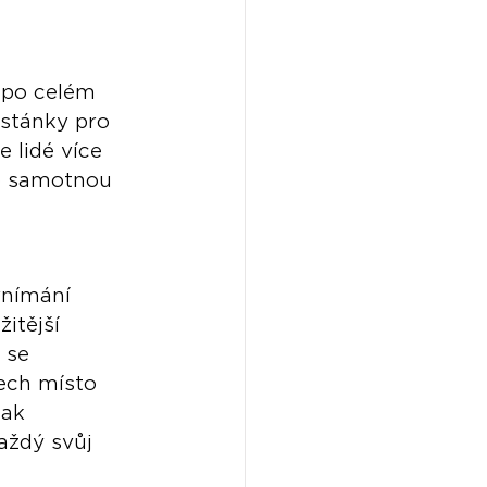
 po celém 
ostánky pro 
 lidé více 
 o samotnou 
vnímání 
itější 
 se 
ech místo 
lak 
aždý svůj 