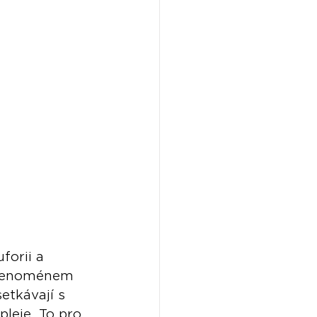
uforii a 
m fenoménem 
setkávají s 
pleje. To pro 