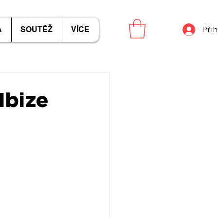
A
SOUTĚŽ
VÍCE
Přih
Ibize