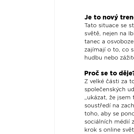
Je to nový tren
Tato situace se s
světě, nejen na I
tanec a osvobozen
zajímají o to, co
hudbu nebo zážit
Proč se to děje
Z velké části za 
společenských udá
„ukázat, že jsem 
soustředí na zac
toho, aby se pono
sociálních médií z
krok s online svě