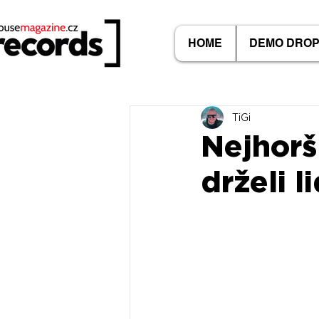
HOME
DEMO DRO
TiGi
Nejhorš
drželi l