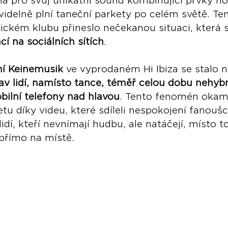
má pro svůj unikátní sound kombinující prvky ho
videlně plní taneční parkety po celém světě. Te
ickém klubu přineslo nečekanou situaci, která s
ací na sociálních sítích
.
í Keinemusik
 ve vyprodaném Hi Ibiza se stalo n
av lidí, namísto tance, téměř celou dobu nehybn
bilní telefony nad hlavou
. Tento fenomén okamž
etu díky videu, které sdíleli nespokojení fanoušc
lidí, kteří nevnímají hudbu, ale natáčejí, místo t
přímo na místě.