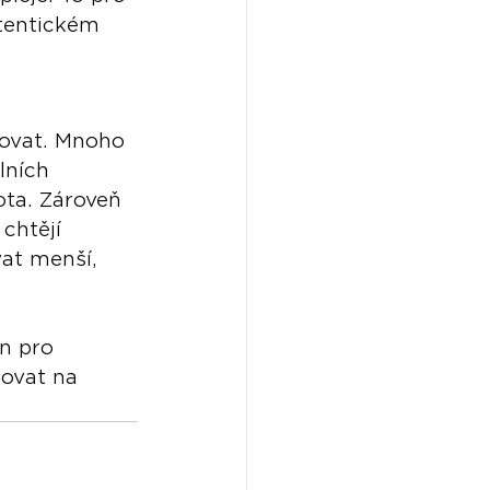
utentickém 
ovat. Mnoho 
lních 
ota. Zároveň 
 chtějí 
at menší, 
en pro 
tovat na 