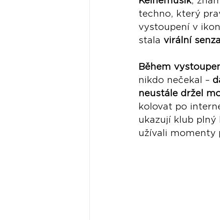
Keinemusik
, zná
techno, který pra
vystoupení v ikon
stala 
virální senz
Během vystoupen
nikdo nečekal – 
d
neustále držel mo
kolovat po intern
ukazují klub plný 
užívali momenty 