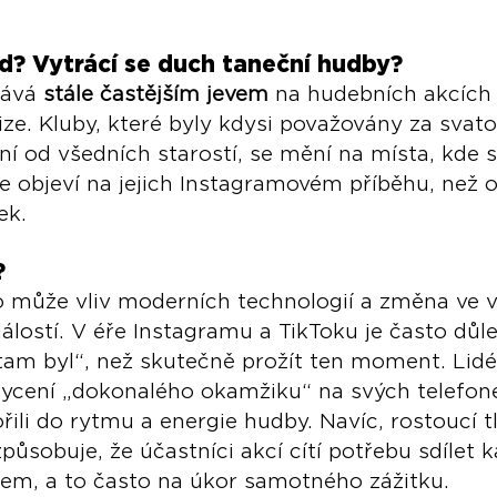
d? Vytrácí se duch taneční hudby?
tává 
stále častějším jevem
 na hudebních akcích
bize. Kluby, které byly kdysi považovány za svat
í od všedních starostí, se mění na místa, kde se
 se objeví na jejich Instagramovém příběhu, než
ek.
? 
to může vliv moderních technologií a změna ve 
lostí. V éře Instagramu a TikToku je často důlež
tam byl“, než skutečně prožít ten moment. Lidé
hycení „dokonalého okamžiku“ na svých telefon
řili do rytmu a energie hudby. Navíc, rostoucí t
působuje, že účastníci akcí cítí potřebu sdílet k
tem, a to často na úkor samotného zážitku.