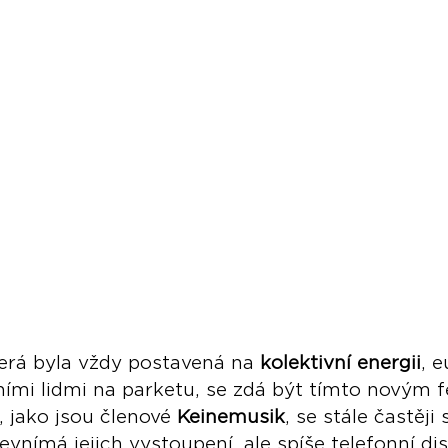
erá byla vždy postavená na 
kolektivní energii
, e
tními lidmi na parketu, se zdá být tímto nový
 jako jsou členové 
Keinemusik
, se stále častěji 
vnímá jejich vystoupení, ale spíše telefonní dis