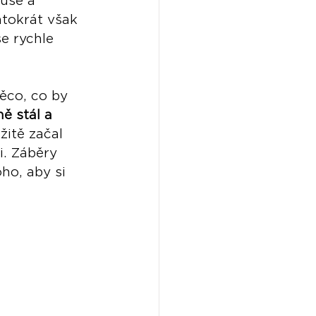
use a 
ntokrát však 
e rychle 
ěco, co by 
ě stál a 
itě začal 
i. Záběry 
oho, aby si 