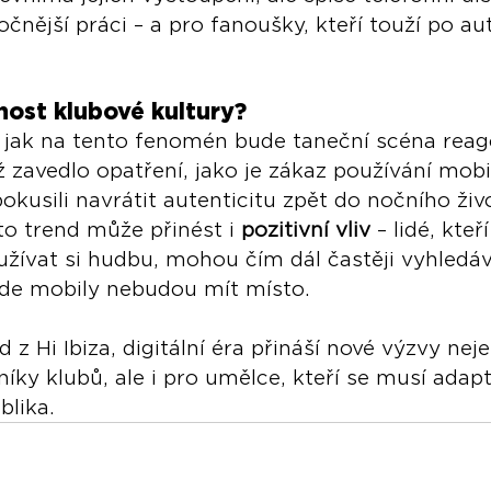
nější práci – a pro fanoušky, kteří touží po a
nost klubové kultury?
 jak na tento fenomén bude taneční scéna reag
ž zavedlo opatření, jako je zákaz používání mobi
pokusili navrátit autenticitu zpět do nočního živ
to trend může přinést i 
pozitivní vliv
 – lidé, kteří
užívat si hudbu, mohou čím dál častěji vyhledáv
kde mobily nebudou mít místo.
 z Hi Ibiza, digitální éra přináší nové výzvy nej
ky klubů, ale i pro umělce, kteří se musí adap
blika.