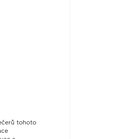
ečerů tohoto 
ace 