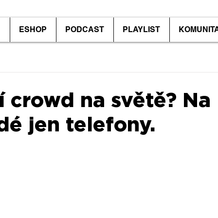
P
ESHOP
PODCAST
PLAYLIST
KOMUNIT
í crowd na světě? Na 
idé jen telefony.