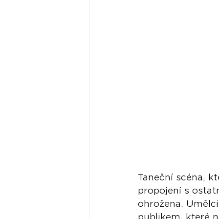
Taneční scéna, kt
propojení s osta
ohrožena. Umělci,
publikem, které ne