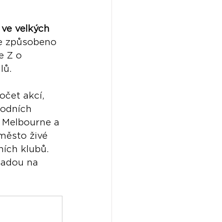
ve velkých 
je způsobeno 
 Z o 
lů.
očet akcí, 
rodních 
, Melbourne a 
město živé 
ích klubů. 
ladou na 