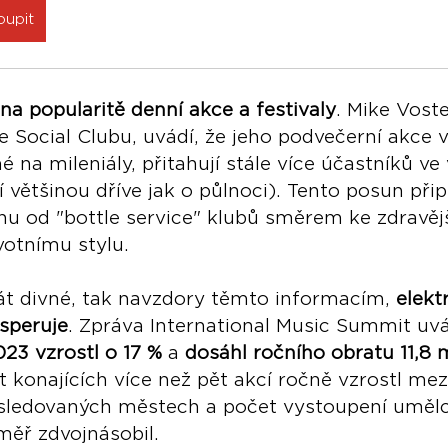
oupit
 na popularitě denní akce a festivaly
. Mike Voste
e Social Clubu, uvádí, že jeho podvečerní akce 
na mileniály, přitahují stále více účastníků ve
 většinou dříve jak o půlnoci). Tento posun přip
nu od "bottle service" klubů směrem ke zdravěj
votnímu stylu.
át divné, tak navzdory těmto informacím, 
elekt
speruje
. Zpráva International Music Summit uvá
23 vzrostl o 17 %
 a 
dosáhl ročního obratu 11,8 m
t konajících více než pět akcí ročně vzrostl mezi
 sledovaných městech a počet vystoupení uměl
měř zdvojnásobil.