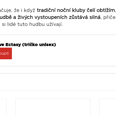
čuje, že i když 
tradiční noční kluby čelí obtížím
udbě a živých vystoupeních zůstává silná
, přič
si lidé tuto hudbu užívají.
e Ectasy (tričko unisex)
oupit