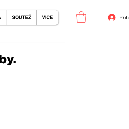
A
SOUTĚŽ
VÍCE
Přih
by.