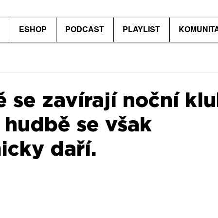
P
ESHOP
PODCAST
PLAYLIST
KOMUNIT
 se zavírají noční klu
 hudbě se však
cky daří.