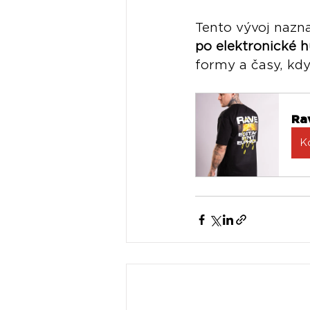
Tento vývoj nazna
po elektronické h
formy a časy, kdy 
Rav
K