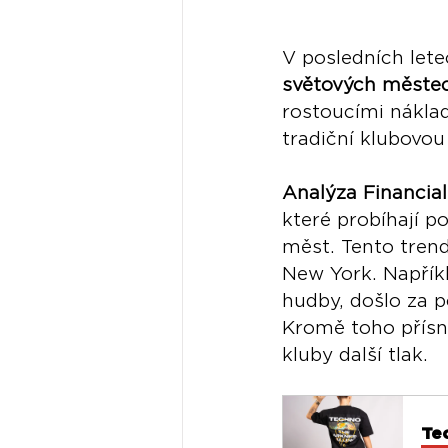
V posledních lete
světových měste
rostoucími nákla
tradiční klubovou
Analýza Financia
které probíhají p
měst. Tento trend
New York. Napřík
hudby, došlo za p
Kromě toho přísn
kluby další tlak. 
Te