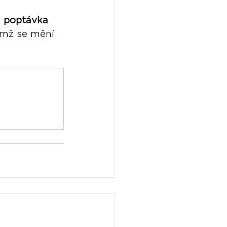
, 
poptávka 
emž se mění 