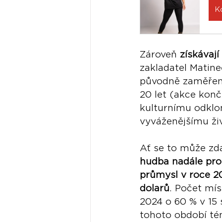
K
Zároveň 
získávají
zakladatel Matine
původně zaměřené 
20 let (akce končí
kulturnímu odklo
vyváženějšímu ži
Ať se to může zd
hudba nadále pro
průmysl v roce 20
dolarů
. Počet mís
2024 o 60 % v 15
tohoto období té