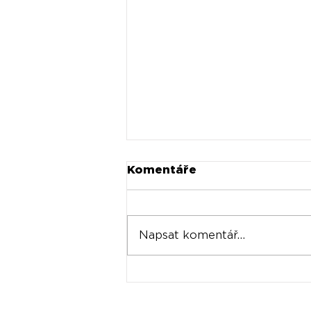
Komentáře
Napsat komentář...
Universal prodává akcie
Spotify za stovky
milionů