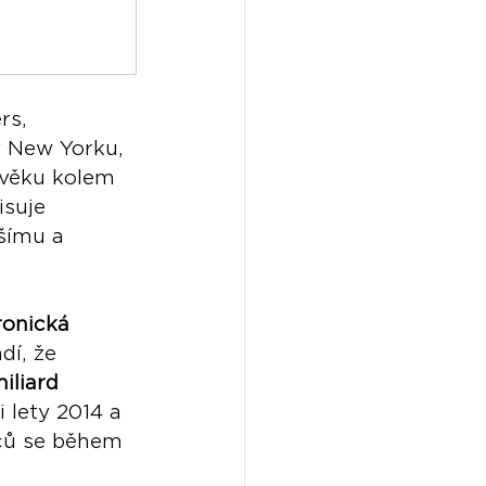
rs, 
v New Yorku, 
 věku kolem 
isuje 
šímu a 
ronická 
dí, že 
iliard 
 lety 2014 a 
ců se během 