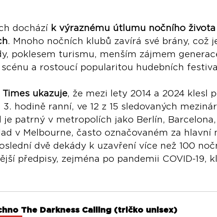
ch dochází 
k výraznému útlumu nočního života 
ch
. Mnoho nočních klubů zavírá své brány, což 
dy, poklesem turismu, menším zájmem generace
 scénu a rostoucí popularitou hudebních festiva
l Times ukazuje
, že mezi lety 2014 a 2024 klesl p
o 3. hodině ranní, ve 12 z 15 sledovaných meziná
 je patrný v metropolích jako Berlín, Barcelona
lad v Melbourne, často označovaném za hlavní 
oslední dvě dekády k uzavření více než 100 nočn
ější předpisy, zejména po pandemii COVID-19, k
chno The Darkness Calling (tričko unisex)