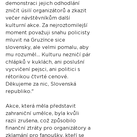
demonstraci jejich odhodlání 
zničit úsilí organizátorů a zkazit 
večer návštěvníkům další 
kulturní akce. Za nejroztomilejší 
moment považuji snahu policisty 
mluvit na Gruzínce sice 
slovensky, ale velmi pomalu, aby 
mu rozuměl... Kulturu nezničí pár 
chlápků v kuklách, ani poslušní 
vycvičení pejsci, ani politici s 
rétorikou čtvrté cenové. 
Děkujeme za nic, Slovenská 
republiko."
Akce, která měla představit 
zahraniční umělce, byla kvůli 
razii zrušena, což způsobilo 
finanční ztráty pro organizátory a 
zklamání pro fanoušky, kteří se 