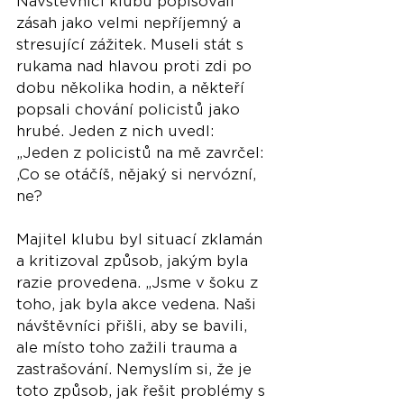
Návštěvníci klubu popisovali 
zásah jako velmi nepříjemný a 
stresující zážitek. Museli stát s 
rukama nad hlavou proti zdi po 
dobu několika hodin, a někteří 
popsali chování policistů jako 
hrubé. Jeden z nich uvedl: 
„Jeden z policistů na mě zavrčel: 
‚Co se otáčíš, nějaký si nervózní, 
ne?
Majitel klubu byl situací zklamán 
a kritizoval způsob, jakým byla 
razie provedena. „Jsme v šoku z 
toho, jak byla akce vedena. Naši 
návštěvníci přišli, aby se bavili, 
ale místo toho zažili trauma a 
zastrašování. Nemyslím si, že je 
toto způsob, jak řešit problémy s 