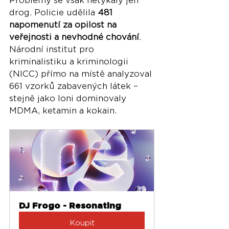
Problémy se však netýkaly jen 
drog. Policie udělila 
481 
napomenutí za opilost na 
veřejnosti a nevhodné chování
. 
Národní institut pro 
kriminalistiku a kriminologii 
(NICC) přímo na místě analyzoval 
661 vzorků zabavených látek – 
stejně jako loni dominovaly 
MDMA, ketamin a kokain.
DJ Frogo - Resonating
Koupit