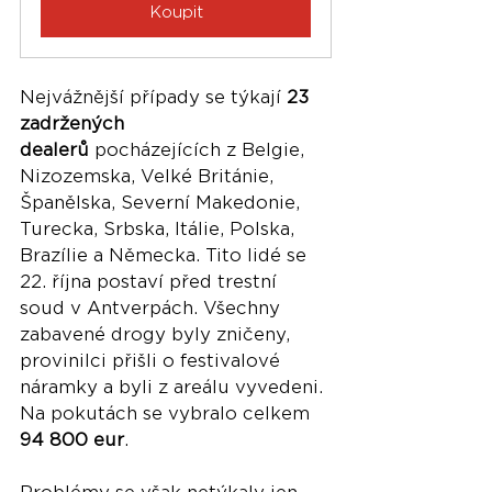
Koupit
Nejvážnější případy se týkají 
23 
zadržených 
dealerů
 pocházejících z Belgie, 
Nizozemska, Velké Británie, 
Španělska, Severní Makedonie, 
Turecka, Srbska, Itálie, Polska, 
Brazílie a Německa. Tito lidé se 
22. října postaví před trestní 
soud v Antverpách. Všechny 
zabavené drogy byly zničeny, 
provinilci přišli o festivalové 
náramky a byli z areálu vyvedeni. 
Na pokutách se vybralo celkem 
94 800 eur
.