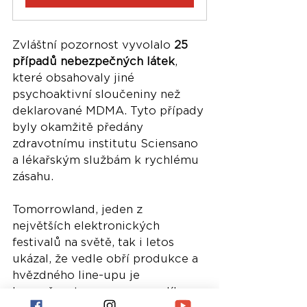
Zvláštní pozornost vyvolalo 
25 
případů nebezpečných látek
, 
které obsahovaly jiné 
psychoaktivní sloučeniny než 
deklarované MDMA. Tyto případy 
byly okamžitě předány 
zdravotnímu institutu Sciensano 
a lékařským službám k rychlému 
zásahu.
Tomorrowland, jeden z 
největších elektronických 
festivalů na světě, tak i letos 
ukázal, že vedle obří produkce a 
hvězdného line-upu je 
bezpečnost a prevence nedílnou 