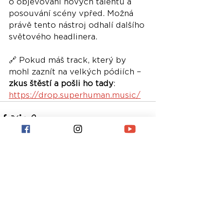
o objevování nových talentů a 
posouvání scény vpřed. Možná 
právě tento nástroj odhalí dalšího 
světového headlinera.
🔗 Pokud máš track, který by 
mohl zaznít na velkých pódiích – 
zkus štěstí a pošli ho tady
: 
https://drop.superhuman.music/
Nejnovější příspěvky