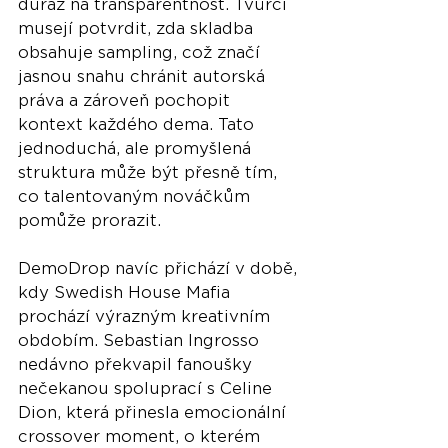
důraz na transparentnost. Tvůrci 
musejí potvrdit, zda skladba 
obsahuje sampling, což značí 
jasnou snahu chránit autorská 
práva a zároveň pochopit 
kontext každého dema. Tato 
jednoduchá, ale promyšlená 
struktura může být přesně tím, 
co talentovaným nováčkům 
pomůže prorazit.
DemoDrop navíc přichází v době, 
kdy Swedish House Mafia 
prochází výrazným kreativním 
obdobím. Sebastian Ingrosso 
nedávno překvapil fanoušky 
nečekanou spoluprací s Celine 
Dion, která přinesla emocionální 
crossover moment, o kterém 