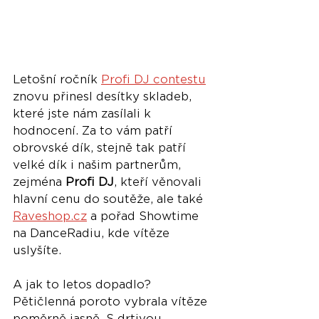
Letošní ročník 
Profi DJ contestu
znovu přinesl desítky skladeb, 
které jste nám zasílali k 
hodnocení. Za to vám patří 
obrovské dík, stejně tak patří 
velké dík i našim partnerům, 
zejména 
Profi DJ
, kteří věnovali 
hlavní cenu do soutěže, ale také 
Raveshop.cz
 a pořad Showtime 
na DanceRadiu, kde vítěze 
uslyšíte.
A jak to letos dopadlo? 
Pětičlenná poroto vybrala vítěze 
poměrně jasně. S drtivou 