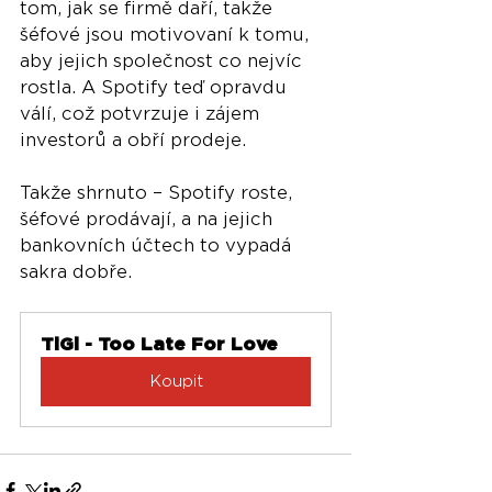
tom, jak se firmě daří, takže 
šéfové jsou motivovaní k tomu, 
aby jejich společnost co nejvíc 
rostla. A Spotify teď opravdu 
válí, což potvrzuje i zájem 
investorů a obří prodeje.
Takže shrnuto – Spotify roste, 
šéfové prodávají, a na jejich 
bankovních účtech to vypadá 
sakra dobře.
TiGi - Too Late For Love
Koupit