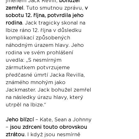
jménem Jack Revill, 
bohužel 
zemřel
. Tuto smutnou zprávu, 
v 
sobotu 12. října, potvrdila jeho 
rodina
. Jack tragicky skonal na 
Ibize ráno 12. října v důsledku 
komplikací způsobených 
náhodným úrazem hlavy. Jeho 
rodina ve svém prohlášení 
uvedla: „S nesmírným 
zármutkem potvrzujeme 
předčasné úmrtí Jacka Revilla, 
známého mnohým jako 
Jackmaster. Jack bohužel zemřel 
na následky úrazu hlavy, který 
utrpěl na Ibize.“
Jeho blízcí
 – Kate, Sean a Johnny 
– 
jsou zdrceni touto obrovskou 
ztrátou
. I když jsou nesmírně 