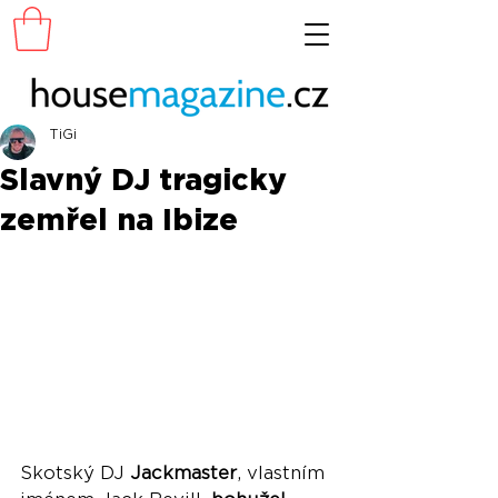
TiGi
Slavný DJ tragicky
zemřel na Ibize
Skotský DJ 
Jackmaster
, vlastním 