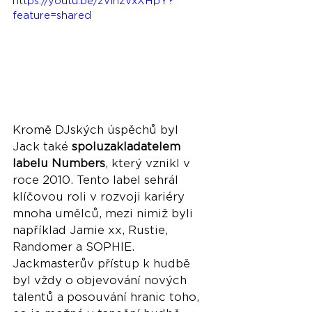
https://youtu.be/zVinzVxXHpY?
feature=shared
Kromě DJských úspěchů byl 
Jack také 
spoluzakladatelem 
labelu Numbers
, který vznikl v 
roce 2010. Tento label sehrál 
klíčovou roli v rozvoji kariéry 
mnoha umělců, mezi nimiž byli 
například Jamie xx, Rustie, 
Randomer a SOPHIE. 
Jackmasterův přístup k hudbě 
byl vždy o objevování nových 
talentů a posouvání hranic toho, 