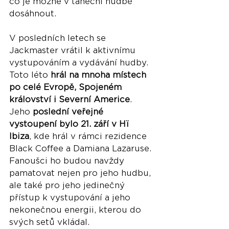
co je možné v taneční hudbě 
dosáhnout.
V posledních letech se 
Jackmaster vrátil k aktivnímu 
vystupováním a vydávání hudby. 
Toto léto 
hrál na mnoha místech 
po celé Evropě, Spojeném 
království i Severní Americe
. 
Jeho 
poslední veřejné 
vystoupení bylo 21. září v Hï 
Ibiza
, kde hrál v rámci rezidence 
Black Coffee a Damiana Lazaruse. 
Fanoušci ho budou navždy 
pamatovat nejen pro jeho hudbu, 
ale také pro jeho jedinečný 
přístup k vystupování a jeho 
nekonečnou energii, kterou do 
svých setů vkládal.