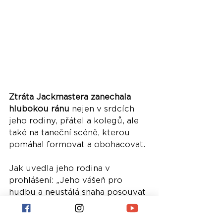
Ztráta Jackmastera zanechala 
hlubokou ránu
 nejen v srdcích 
jeho rodiny, přátel a kolegů, ale 
také na taneční scéně, kterou 
pomáhal formovat a obohacovat. 
Jak uvedla jeho rodina v 
prohlášení: „Jeho vášeň pro 
hudbu a neustálá snaha posouvat 
kreativní hranice skrze jeho práci 
pro label Numbers a obchod 