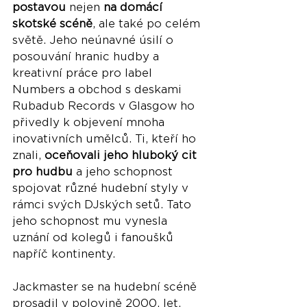
postavou
 nejen 
na domácí 
skotské scéně
, ale také po celém 
světě. Jeho neúnavné úsilí o 
posouvání hranic hudby a 
kreativní práce pro label 
Numbers a obchod s deskami 
Rubadub Records v Glasgow ho 
přivedly k objevení mnoha 
inovativních umělců. Ti, kteří ho 
znali, 
oceňovali jeho hluboký cit 
pro hudbu
 a jeho schopnost 
spojovat různé hudební styly v 
rámci svých DJských setů. Tato 
jeho schopnost mu vynesla 
uznání od kolegů i fanoušků 
napříč kontinenty.
Jackmaster se na hudební scéně 
prosadil v polovině 2000. let, 