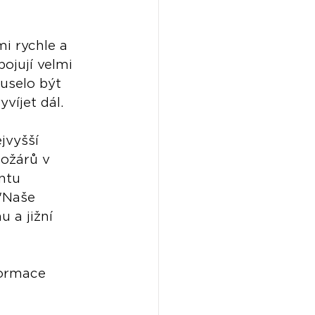
mi rychle a 
ojují velmi 
uselo být 
víjet dál.
jvyšší 
požárů v 
ntu 
 "Naše 
 a jižní 
formace 