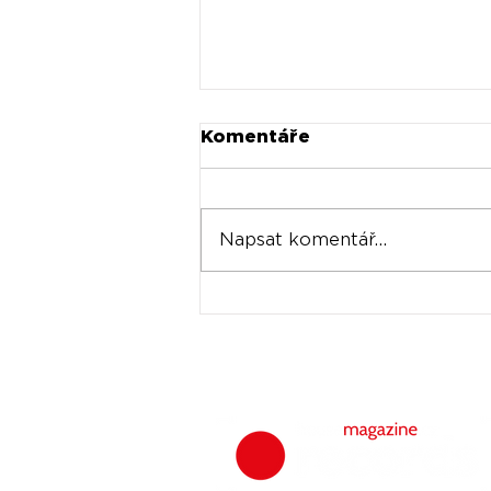
Komentáře
Napsat komentář...
Universal prodává akcie
Spotify za stovky
milionů