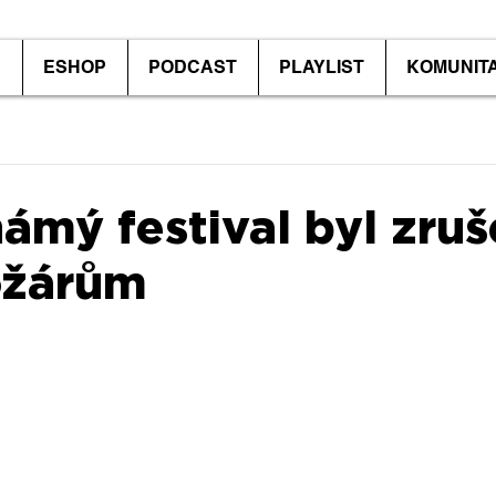
P
ESHOP
PODCAST
PLAYLIST
KOMUNIT
ámý festival byl zru
ožárům