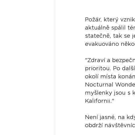
Požár, který vznik
aktuálně spálil té
statečně, tak se 
evakuováno několik
"Zdraví a bezpečn
prioritou. Po dal
okolí místa koná
Nocturnal Wonder
myšlenky jsou s k
Kalifornii."
Není jasné, na kd
obdrží návštěvníc