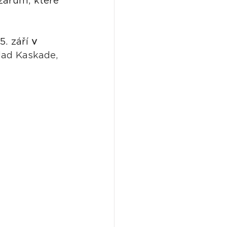
ožárům, které 
. září 
v 
lad Kaskade, 