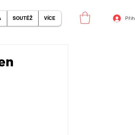
A
SOUTĚŽ
VÍCE
Přih
šen