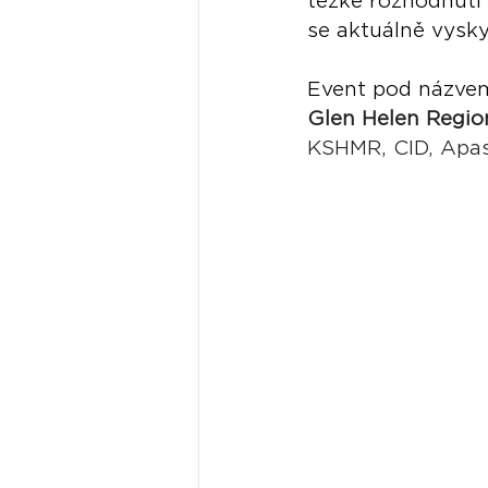
těžké rozhodnutí 
se aktuálně vyskyt
Event pod názve
Glen Helen Regio
KSHMR, CID, Apash