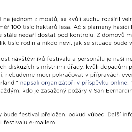
l na jednom z mostů, se kvůli suchu rozšířil vel
měř 100 tisíc hektarů lesa. Ač s plameny hasiči b
je stále nedaří dostat pod kontrolu. Z domovů m
 tisíc rodin a nikdo neví, jak se situace bude vy
ost návštěvníků festivalu a personálu je naší ne
ších diskuzích s místními úřady, kvůli dopadům 
ní, nebudeme moci pokračovat v přípravách eve
land," 
napsali organizátoři v příspěvku online
.
aždým, kdo je zasažený požáry v San Bernardinu
y bude festival přeložen, pokud vůbec. Další in
i festivalu e-mailem. 