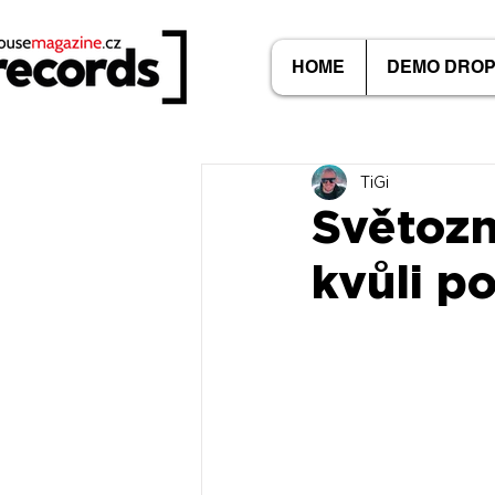
HOME
DEMO DRO
TiGi
Světozn
kvůli p