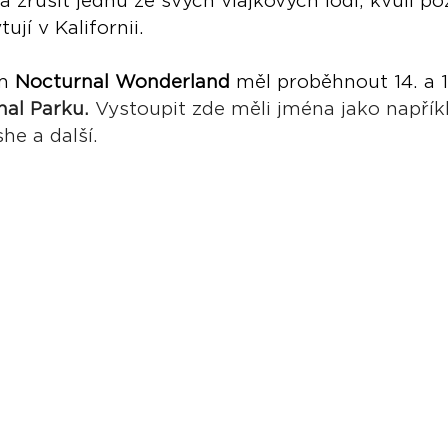
a zrušit jednu ze svých vlajkových lodí, kvůli p
ují v Kalifornii.
m 
Nocturnal Wonderland
 měl proběhnout 14. a 15
nal Parku.
 Vystoupit zde měli jména jako napřík
e a další. 