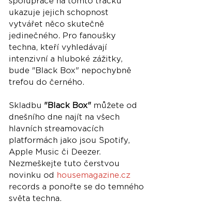
spolupráce na tomto tracku 
ukazuje jejich schopnost 
vytvářet něco skutečně 
jedinečného. Pro fanoušky 
techna, kteří vyhledávají 
intenzivní a hluboké zážitky, 
bude "Black Box" nepochybně 
trefou do černého.
Skladbu 
"Black Box"
 můžete od 
dnešního dne najít na všech 
hlavních streamovacích 
platformách jako jsou Spotify, 
Apple Music či Deezer. 
Nezmeškejte tuto čerstvou 
novinku od 
housemagazine.cz
records a ponořte se do temného 
světa techna.