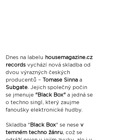
Dnes na labelu 
housemagazine.cz 
records
 vychází nová skladba od 
dvou výrazných českých 
producentů – 
Tomase Sinna
 a 
Subgate
. Jejich společný počin 
se jmenuje 
"Black Box"
 a jedná se 
o techno singl, který zaujme 
fanoušky elektronické hudby.
Skladba "
Black Box
" se nese 
v 
temném techno žánru
, což se 
odráží nejen v jejím zvuku, ale i v 