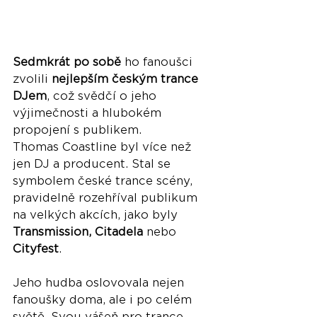
Sedmkrát po sobě
 ho fanoušci 
zvolili 
nejlepším českým trance 
DJem
, což svědčí o jeho 
výjimečnosti a hlubokém 
propojení s publikem.
Thomas Coastline byl více než 
jen DJ a producent. Stal se 
symbolem české trance scény, 
pravidelně rozehříval publikum 
na velkých akcích, jako byly 
Transmission, Citadela
 nebo 
Cityfest
. 
Jeho hudba oslovovala nejen 
fanoušky doma, ale i po celém 
světě. Svou vášeň pro trance 