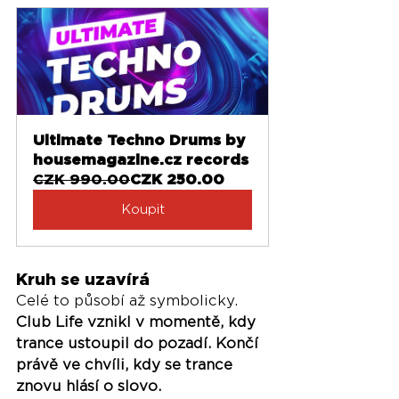
Ultimate Techno Drums by 
housemagazine.cz records
CZK 990.00
CZK 250.00
Koupit
Kruh se uzavírá
Celé to působí až symbolicky. 
Club Life vznikl v momentě, kdy 
trance ustoupil do pozadí. Končí 
právě ve chvíli, kdy se trance 
znovu hlásí o slovo.