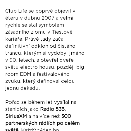
Club Life se poprvé objevil v 
éteru v dubnu 2007 a velmi 
rychle se stal symbolem 
zásadního zlomu v Tiëstově 
kariéře. Právě tady začal 
definitivní odklon od čistého 
trancu, kterým si vydobyl jméno 
v 90. letech, a otevřel dveře 
světu electro housu, později big 
room EDM a festivalového 
zvuku, který definoval celou 
jednu dekádu.
Pořad se během let vysílal na 
stanicích jako 
Radio 538
, 
SiriusXM
 a na více než 
300 
partnerských rádiích po celém 
světě
. Každý týden ho 