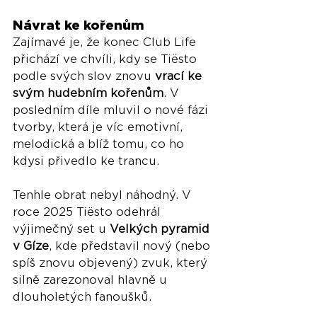
Návrat ke kořenům
Zajímavé je, že konec Club Life 
přichází ve chvíli, kdy se Tiësto 
podle svých slov znovu 
vrací ke 
svým hudebním kořenům
. V 
posledním díle mluvil o nové fázi 
tvorby, která je víc emotivní, 
melodická a blíž tomu, co ho 
kdysi přivedlo ke trancu.
Tenhle obrat nebyl náhodný. V 
roce 2025 Tiësto odehrál 
výjimečný set u 
Velkých pyramid 
v Gíze
, kde představil nový (nebo 
spíš znovu objevený) zvuk, který 
silně zarezonoval hlavně u 
dlouholetých fanoušků.