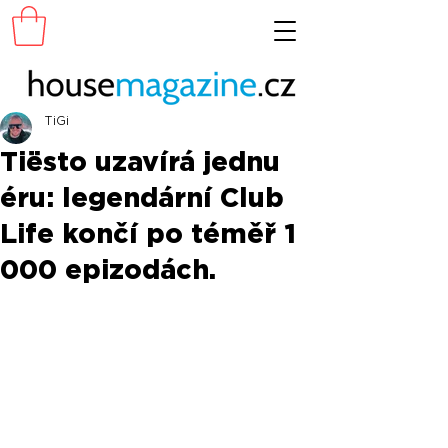
TiGi
Tiësto uzavírá jednu
éru: legendární Club
Life končí po téměř 1
000 epizodách.