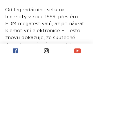
Od legendárního setu na 
Innercity v roce 1999, přes éru 
EDM megafestivalů, až po návrat 
k emotivní elektronice – Tiësto 
znovu dokazuje, že skutečné 
ikony taneční scény se nikdy 
nepřestanou vyvíjet.
Jedna kapitola se zavřela. Ale 
příběh rozhodně nekončí.
Nejnovější příspěvky