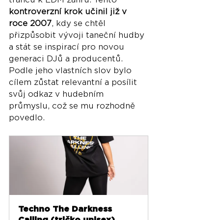
kontroverzní krok učinil již v 
roce 2007
, kdy se chtěl 
přizpůsobit vývoji taneční hudby 
a stát se inspirací pro novou 
generaci DJů a producentů. 
Podle jeho vlastních slov bylo 
cílem zůstat relevantní a posílit 
svůj odkaz v hudebním 
průmyslu, což se mu rozhodně 
povedlo.
Techno The Darkness 
Calling (tričko unisex)