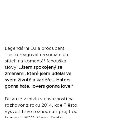
Legendární DJ a producent 
Tiësto reagoval na sociálních 
sítích na komentář fanouška 
slovy: 
„Jsem spokojený se 
změnami, které jsem udělal ve 
svém životě a kariéře... Haters 
gonna hate, lovers gonna love.“
Diskuze vznikla v návaznosti na 
rozhovor z roku 2014, kde Tiësto 
vysvětlil své rozhodnutí přejít od 
trancu k EDM žánru. Tento 