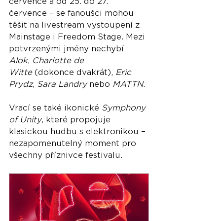
července a od 25. do 27. 
července – se fanoušci mohou 
těšit na livestream vystoupení z 
Mainstage i Freedom Stage. Mezi 
potvrzenými jmény nechybí 
Alok
, 
Charlotte de 
Witte
 (dokonce dvakrát), 
Eric 
Prydz
, 
Sara Landry
 nebo 
MATTN
.
Vrací se také ikonické 
Symphony 
of Unity
, které propojuje 
klasickou hudbu s elektronikou – 
nezapomenutelný moment pro 
všechny příznivce festivalu.