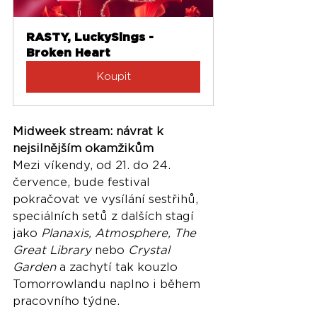
RASTY, LuckySings - 
Broken Heart
Koupit
Midweek stream: návrat k 
nejsilnějším okamžikům
Mezi víkendy, od 21. do 24. 
července, bude festival 
pokračovat ve vysílání sestřihů, 
speciálních setů z dalších stagí 
jako 
Planaxis, Atmosphere, The 
Great Library
 nebo 
Crystal 
Garden
 a zachytí tak kouzlo 
Tomorrowlandu naplno i během 
pracovního týdne.