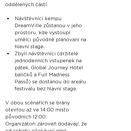
oddělených částí:
Návštěvníci kempu 
DreamVille zůstanou v jeho 
prostoru, kde vystoupí 
umělci původně plánovaní na 
hlavní stage.
Zbylí návštěvníci (držitelé 
jednodenních vstupenek na 
pátek, Global Journey Hotel 
balíčků a Full Madness 
Passů) se dostanou do areálu 
festivalu bez hlavní stage.
V obou scénářích se brány 
otevřou až ve 14:00 místo 
původních 12:00.
Organizátoři zároveň dodávají, že 
od soboty očekávají plné 