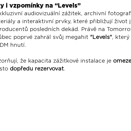
y i vzpomínky na “Levels”
xkluzivní audiovizuální zážitek, archivní fotograf
iály a interaktivní prvky, které přibližují život
 producentů posledních dekád. Právě na Tomorro
vůbec poprvé zahrál svůj megahit 
"Levels"
, který
DM hnutí.
rňují, že kapacita zážitkové instalace je 
omez
sto 
dopředu rezervovat
.