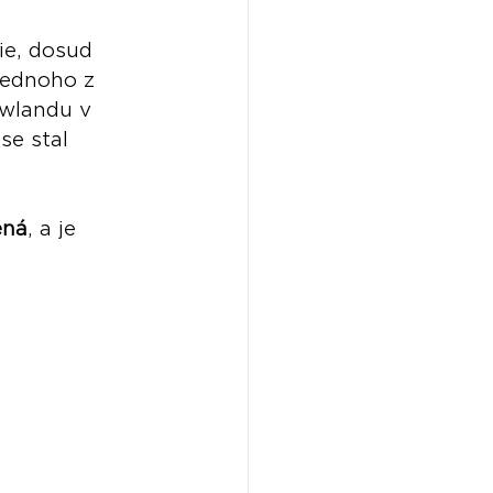
ie, dosud 
 jednoho z 
wlandu v 
 se stal 
ená
, a je 