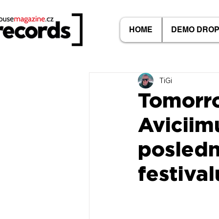
HOME
DEMO DRO
TiGi
Tomorr
Aviciim
posledn
festival