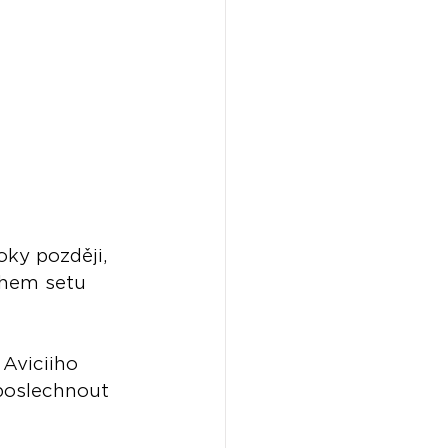
oky později, 
ěhem setu 
Aviciiho 
 poslechnout 