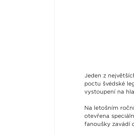
Jeden z největšíc
poctu švédské leg
vystoupení na hla
Na letošním ročn
otevřena speciáln
fanoušky zavádí d