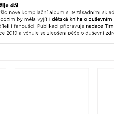
žije dál
šlo nové kompilační album s 19 zásadními skla
podzim by měla vyjít i 
dětská kniha o duševním 
íleli i fanoušci. Publikaci připravuje 
nadace Tim
oce 2019 a věnuje se zlepšení péče o duševní zd