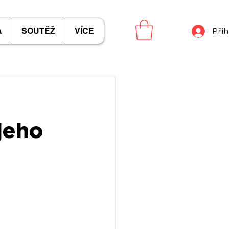
A
SOUTĚŽ
VÍCE
Přih
jeho