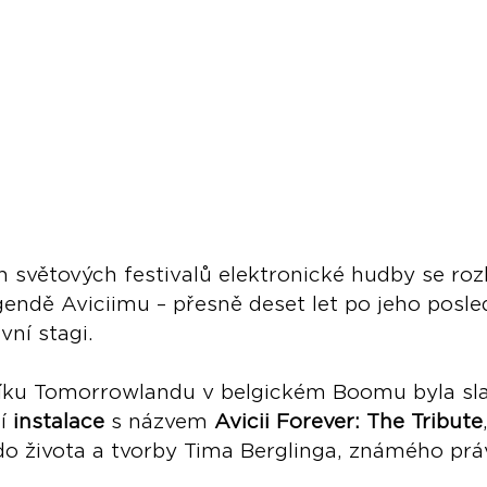
h světových festivalů elektronické hudby se roz
endě Aviciimu – přesně deset let po jeho posl
vní stagi.
íku Tomorrowlandu v belgickém Boomu byla sl
í 
instalace
 s názvem 
Avicii Forever: The Tribute
o života a tvorby Tima Berglinga, známého práv