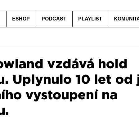
P
ESHOP
PODCAST
PLAYLIST
KOMUNIT
owland vzdává hold
u. Uplynulo 10 let od 
ího vystoupení na
u.