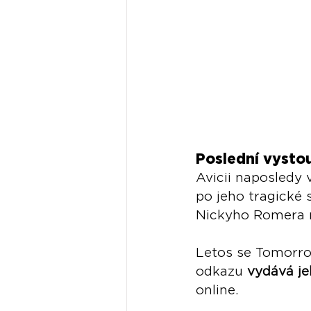
Poslední vysto
Avicii naposledy 
po jeho tragické 
Nickyho Romera ro
Letos se Tomorrow
odkazu 
vydává je
online.