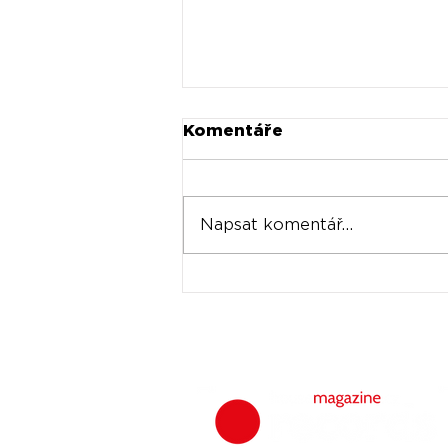
Komentáře
Napsat komentář...
Universal prodává akcie
Spotify za stovky
milionů