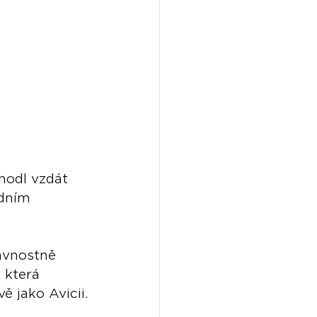
hodl vzdát 
edním 
avnostně 
, která 
ě jako Avicii.