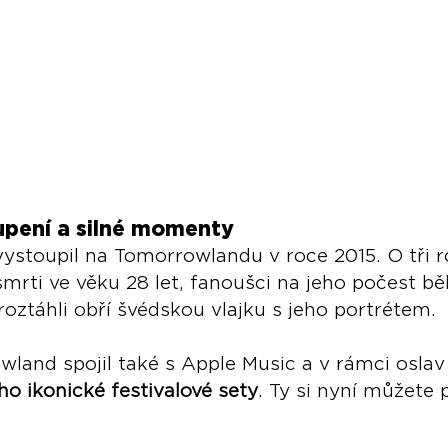
upení a silné momenty
vystoupil na Tomorrowlandu v roce 2015. O tři r
smrti ve věku 28 let, fanoušci na jeho počest b
ztáhli obří švédskou vlajku s jeho portrétem.
land spojil také s Apple Music a v rámci oslav 
ho ikonické festivalové sety
. Ty si nyní můžete