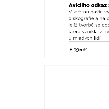
Aviciiho odkaz 
V květnu navíc vy
diskografie a na 
jejíž tvorbě se pod
která vznikla v r
u mladých lidí.