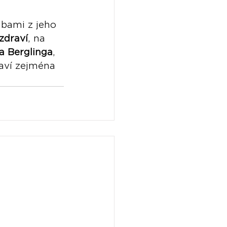
dbami z jeho 
zdraví
, na 
a Berglinga
, 
raví zejména 