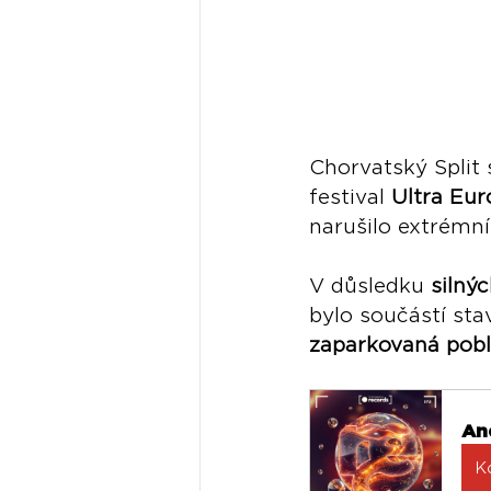
Chorvatský Split 
festival 
Ultra Eur
narušilo extrémní
V důsledku 
silný
bylo součástí stav
zaparkovaná pobl
An
K