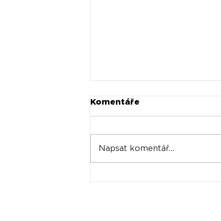
Komentáře
Napsat komentář...
Universal prodává akcie
Spotify za stovky
milionů