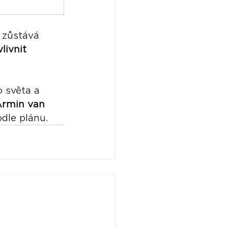
t zůstává 
vlivnit 
 světa a 
Armin van 
odle plánu.