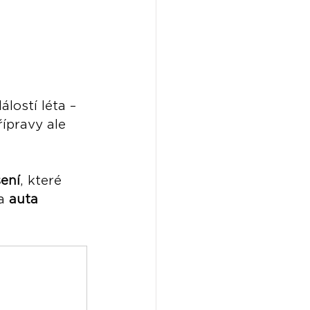
lostí léta – 
řípravy ale 
šení
, které 
a 
auta 