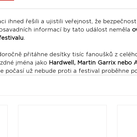
ci ihned řešili a ujistili veřejnost, že bezpečnos
dosavadních informací by tato událost neměla 
o
estivalu
.
oročně přitáhne desítky tisíc fanoušků z celého
ězdné jména jako 
Hardwell, Martin Garrix nebo 
že počasí už nebude proti a festival proběhne p