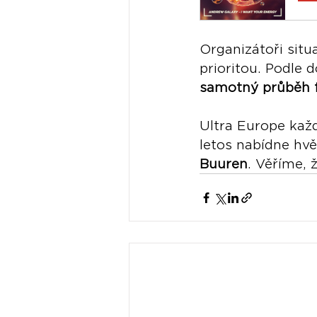
Organizátoři situa
prioritou. Podle 
samotný průběh f
Ultra Europe každ
letos nabídne hv
Buuren
. Věříme, 