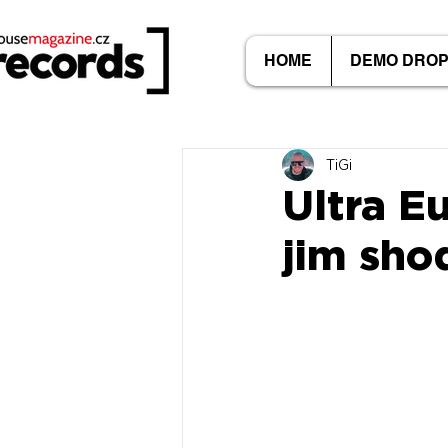
HOME
DEMO DRO
TiGi
Ultra E
jim shod