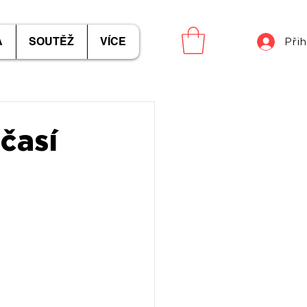
A
SOUTĚŽ
VÍCE
Přih
časí