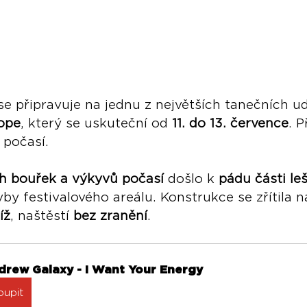
se připravuje na jednu z největších tanečních udá
ope
, který se uskuteční od 
11. do 13. července
. P
 počasí.
ch bouřek a výkyvů počasí
 došlo k 
pádu části le
by festivalového areálu. Konstrukce se zřítila n
íž
, naštěstí 
bez zranění
.
drew Galaxy - I Want Your Energy
oupit