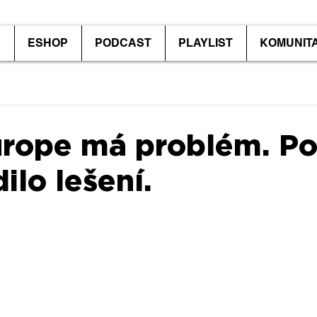
P
ESHOP
PODCAST
PLAYLIST
KOMUNIT
urope má problém. Po
ilo lešení.