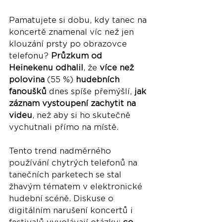
Pamatujete si dobu, kdy tanec na 
koncertě znamenal víc než jen 
klouzání prsty po obrazovce 
telefonu? 
Průzkum od 
Heinekenu odhalil
, že 
více než 
polovina
 (55 %) 
hudebních 
fanoušků
 dnes spíše přemýšlí, 
jak 
záznam vystoupení zachytit na 
videu
, než aby si ho skutečně 
vychutnali přímo na místě. 
Tento trend nadměrného 
používání chytrých telefonů na 
tanečních parketech se stal 
žhavým tématem v elektronické 
hudební scéně. Diskuse o 
digitálním narušení koncertů i 