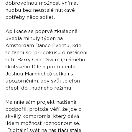
dobrovolnou možnost vnímat 
hudbu bez neustálé nutkavé 
potřeby něco sdílet.
Aplikace se poprvé zkušebně 
uvedla minulý týden na 
Amsterdam Dance Eventu, kde 
se fanoušci při pokusu o natáčení 
setu Barry Can’t Swim (známého 
skotského DJe a producenta 
Joshuu Mainnieho) setkali s 
upozorněním, aby svůj telefon 
přepli do „nudného režimu.“ 
Mainnie sám projekt nadšeně 
podpořil, protože věří, že jde o 
skvělý kompromis, který dává 
lidem možnost rozhodnout se. 
„Digitální svět na nás tlačí stále 