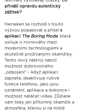
festivalů vyvolávají otázky: 
co 
přináší opravdu autentický 
zážitek?
Heineken se rozhodl s touto 
výzvou popasovat a přišel 
s 
aplikací 
The Boring Mode
, která 
usiluje o rovnováhu mezi 
moderními technologiemi a 
skutečně prožívanými okamžiky. 
Tento nový nástroj nabízí 
možnost dobrovolného 
„odpojení“ – když aplikaci 
zapnete, deaktivuje rušivé 
funkce telefonu, jako jsou 
oznámení, aplikace a dokonce i 
možnost natáčet videa. Zůstane 
vám tedy jen přítomný okamžik a 
atmosféra, kterou si na místě 