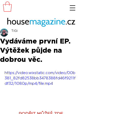
TiGi
Vydáváme první EP.
Výtěžek půjde na
dobrou věc.
https://video.wixstatic.com/video/00b
381_82fd82538bb3478388fd46f9211f
df32/1080p/mp4/file.mp4
PODŘIT MŮŽEŠ ZDE