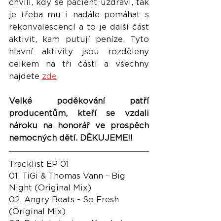
chvíli, kdy se pacient uzdraví, tak 
je třeba mu i nadále pomáhat s 
rekonvalescencí a to je další část 
aktivit, kam putují peníze. Tyto 
hlavní aktivity jsou rozděleny 
celkem na tři části a všechny 
najdete 
zde
.
Velké poděkování patří 
producentům, kteří se vzdali 
nároku na honorář ve prospěch 
nemocných dětí. DĚKUJEME!!
Tracklist EP 01
01. TiGi & Thomas Vann - Big 
Night (Original Mix)
02. Angry Beats - So Fresh 
(Original Mix)