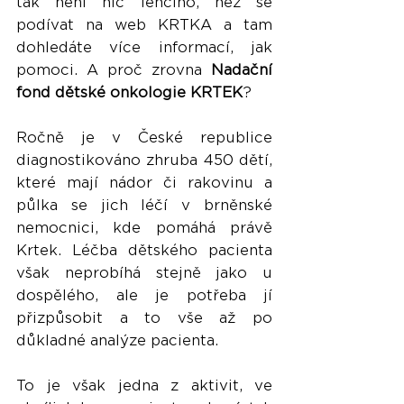
tak není nic lehčího, než se 
podívat na web KRTKA a tam 
dohledáte více informací, jak 
pomoci. A proč zrovna 
Nadační 
fond dětské onkologie KRTEK
?
Ročně je v České republice 
diagnostikováno zhruba 450 dětí, 
které mají nádor či rakovinu a 
půlka se jich léčí v brněnské 
nemocnici, kde pomáhá právě 
Krtek. Léčba dětského pacienta 
však neprobíhá stejně jako u 
dospělého, ale je potřeba jí 
přizpůsobit a to vše až po 
důkladné analýze pacienta. 
To je však jedna z aktivit, ve 