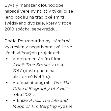
Bývalý manažer dlouhodobě 
napadá veřejný narativ týkající se 
jeho podílu na tragické smrti 
švédského dýdžeje, který v roce 
2018 spáchal sebevraždu. 
Podle Pournouriho byl záměrně 
vykreslen v negativním světle ve 
třech klíčových projektech:
V dokumentárním filmu 
Avicii: True Stories
 z roku 
2017 (dostupném na 
platformě Netflix).
V oficiální biografii 
Tim: The 
Official Biography of Avicii
 z 
roku 2021.
V knize 
Avicii: The Life and 
Music of Tim Bergling
 vydané 