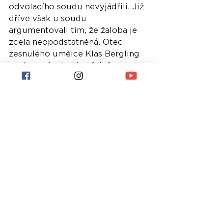
odvolacího soudu nevyjádřili. Již 
dříve však u soudu 
argumentovali tím, že žaloba je 
zcela neopodstatněná. Otec 
zesnulého umělce Klas Bergling 
navíc v minulosti veřejně 
deklaroval, že rodina nikdy 
Pournouriho ze synovy smrti 
nevinila.
Tento spor se vyvíjí paralelně s 
další Pournouriho právní bitvou. 
Minulý rok zažaloval za pomluvu 
také režiséra zmiňovaného 
dokumentu 
True Stories
 Levana 
Tsikurishviliho. Stockholmský 
soud v tomto samostatném 
řízení letos v červnu 
Tsikurishviliho v plném rozsahu 