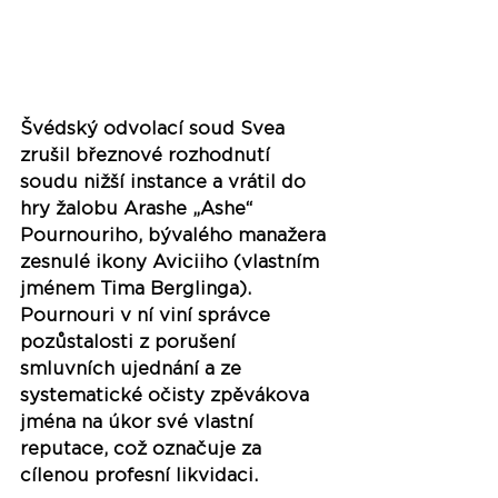
Švédský odvolací soud Svea 
zrušil březnové rozhodnutí 
soudu nižší instance a vrátil do 
hry žalobu Arashe „Ashe“ 
Pournouriho, bývalého manažera 
zesnulé ikony Aviciiho (vlastním 
jménem Tima Berglinga). 
Pournouri v ní viní správce 
pozůstalosti z porušení 
smluvních ujednání a ze 
systematické očisty zpěvákova 
jména na úkor své vlastní 
reputace, což označuje za 
cílenou profesní likvidaci.