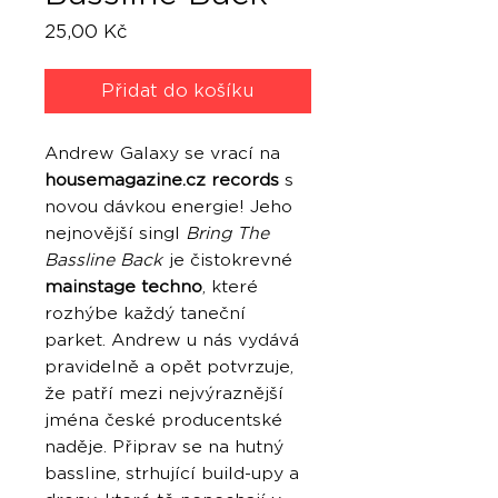
Cena
25,00 Kč
Přidat do košíku
Andrew Galaxy se vrací na
housemagazine.cz records
s
novou dávkou energie! Jeho
nejnovější singl
Bring The
Bassline Back
je čistokrevné
mainstage techno
, které
rozhýbe každý taneční
parket. Andrew u nás vydává
pravidelně a opět potvrzuje,
že patří mezi nejvýraznější
jména české producentské
naděje. Připrav se na hutný
bassline, strhující build-upy a