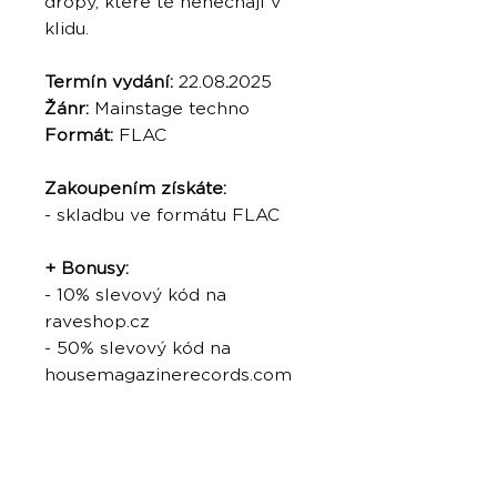
dropy, které tě nenechají v
klidu.
Termín vydání:
22.08
.
2025
Žánr:
Mainstage techno
Formát:
FLAC
Zakoupením získáte:
- skladbu ve formátu FLAC
+ Bonusy:
- 10% slevový kód na
raveshop.cz
- 50% slevový kód na
housemagazinerecords.com