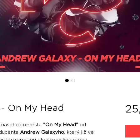
 - On My Head
25
l našeho contestu
"On My Head"
od
oducenta
Andrew Galaxyho
, který již ve
ývá tuzemskou elektronickou scénu.