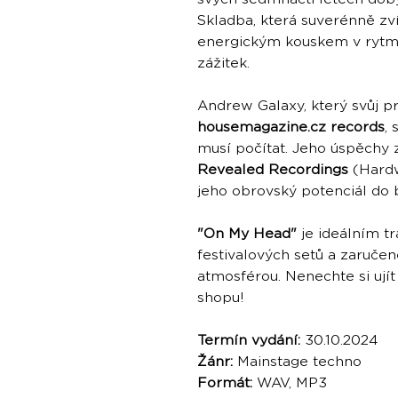
Skladba, která suverénně zví
energickým kouskem v ryt
zážitek.
Andrew Galaxy, který svůj pr
housemagazine.cz records
,
musí počítat. Jeho úspěchy z
Revealed Recordings
(Hardw
jeho obrovský potenciál do 
"On My Head"
je ideálním t
festivalových setů a zaruče
atmosférou. Nenechte si ujít
shopu!
Termín vydání:
30.10.2024
Žánr:
Mainstage techno
Formát:
WAV, MP3