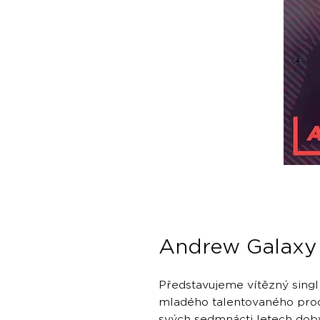
Andrew Galaxy
Představujeme vítězný sing
mladého talentovaného pr
svých sedmnácti letech dob