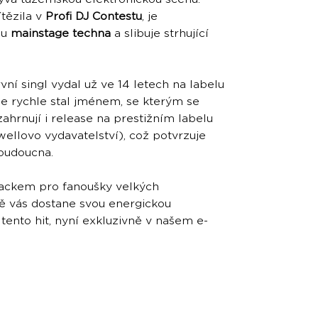
tězila v
Profi DJ Contestu
, je
mu
mainstage techna
a slibuje strhující
vní singl vydal už ve 14 letech na labelu
 se rychle stal jménem, se kterým se
ahrnují i release na prestižním labelu
ellovo vydavatelství), což potvrzuje
budoucna.
rackem pro fanoušky velkých
ně vás dostane svou energickou
 tento hit, nyní exkluzivně v našem e-