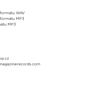
e formátu WAV
e formátu MP3
rmátu MP3
op.cz
emagazinerecords.com