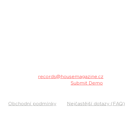
housemagazine.cz records je český label vydá
hudbu. Neklademe meze žánrům a podporujeme m
Máš dobrý track a chceš ho vydat na naše
poslechu a my ti napíšeme.
Kontakt:
records@housemagazine.cz
Pošli nám svou hudbu:
Submit Demo
Obchodní podmínky
Nejčastější dotazy (FAQ)