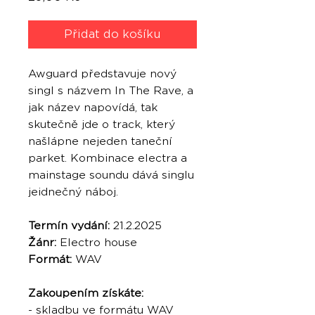
Přidat do košíku
Awguard představuje nový
singl s názvem In The Rave, a
jak název napovídá, tak
skutečně jde o track, který
našlápne nejeden taneční
parket. Kombinace electra a
mainstage soundu dává singlu
jeidnečný náboj.
Termín vydání:
21.2.2025
Žánr:
Electro house
Formát:
WAV
Zakoupením získáte:
- skladbu ve formátu WAV