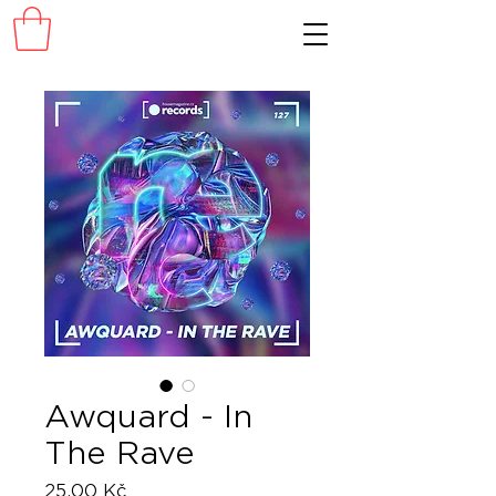
Awquard - In
The Rave
Cena
25,00 Kč