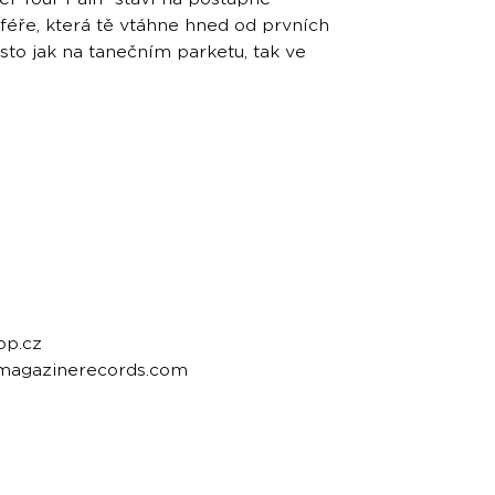
éře, která tě vtáhne hned od prvních
ísto jak na tanečním parketu, tak ve
op.cz
emagazinerecords.com