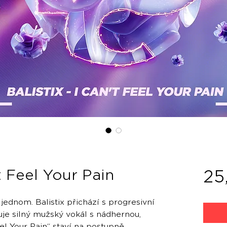
't Feel Your Pain
25
ednom. Balistix přichází s progresivní
uje silný mužský vokál s nádhernou,
eel Your Pain“ staví na postupně