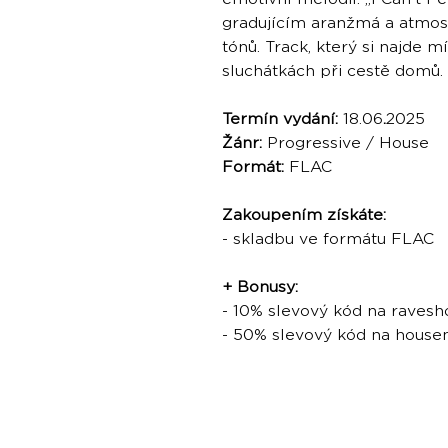
gradujícím aranžmá a atmosf
tónů. Track, který si najde m
sluchátkách při cestě domů.
Termín vydání:
18.06
.
2025
Žánr:
Progressive / House
Formát:
FLAC
Zakoupením získáte:
- skladbu ve formátu FLAC
+ Bonusy:
- 10% slevový kód na ravesh
- 50% slevový kód na hous