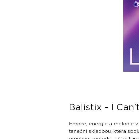
Balistix - I Can
Emoce, energie a melodie v j
taneční skladbou, která spoj
emotivní melodií. „I Can't F