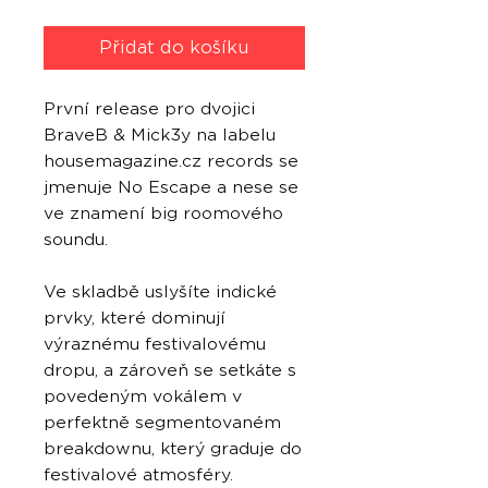
Přidat do košíku
První release pro dvojici
BraveB & Mick3y na labelu
housemagazine.cz records se
jmenuje No Escape a nese se
ve znamení big roomového
soundu.
Ve skladbě uslyšíte indické
prvky, které dominují
výraznému festivalovému
dropu, a zároveň se setkáte s
povedeným vokálem v
perfektně segmentovaném
breakdownu, který graduje do
festivalové atmosféry.