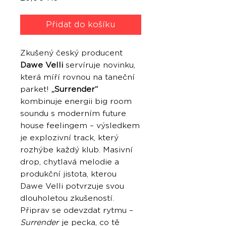
Přidat do košíku
Zkušený český producent
Dawe Velli
servíruje novinku,
která míří rovnou na taneční
parket!
„Surrender“
kombinuje energii big room
soundu s moderním future
house feelingem – výsledkem
je explozivní track, který
rozhýbe každý klub. Masivní
drop, chytlavá melodie a
produkční jistota, kterou
Dawe Velli potvrzuje svou
dlouholetou zkušeností.
Připrav se odevzdat rytmu –
Surrender
je pecka, co tě