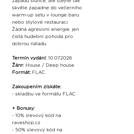
západu slunce, ale stejně tak
skvěle zapadne do večerního
warm-up setu v lounge baru
nebo stylové restauraci.
Žádná agresivní energie, jen
čistá hudební pohoda pro
dobrou náladu.
Termín vydání:
10.07.2026
Žánr:
House / Deep house
Formát:
FLAC
Zakoupením získáte:
- skladbu ve formátu FLAC
+ Bonusy:
- 10% slevový kód na
raveshop.cz
- 50% slevový kód na