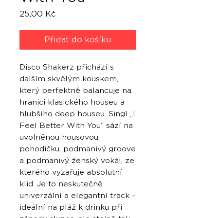
Cena
25,00 Kč
Přidat do košíku
Disco Shakerz přichází s
dalším skvělým kouskem,
který perfektně balancuje na
hranici klasického houseu a
hlubšího deep houseu. Singl „I
Feel Better With You“ sází na
uvolněnou housovou
pohodičku, podmanivý groove
a podmanivý ženský vokál, ze
kterého vyzařuje absolutní
klid. Je to neskutečně
univerzální a elegantní track –
ideální na pláž k drinku při