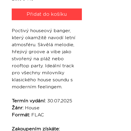
Přidat do košíku
Poctivý houseový banger,
který okamžitě navodí letní
atmosféru. Skvělá melodie,
hřejivý groove a vibe jako
stvořený na pláž nebo
rooftop party. Ideální track
pro všechny milovníky
klasického house soundu s
moderním feelingem.
Termín vydání:
30.07
.
2025
Žánr:
House
Formát:
FLAC
Zakoupením získáte: