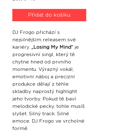
Přidat do košíku
DJ Frogo přichází s
nejsilnějším releasem své
kariéry.
„Losing My Mind“
je
progresivní singl, který tě
chytne hned od prvního
momentu. Výrazný vokál,
emotivní náboj a precizní
produkce dělají z téhle
skladby naprostý highlight
jeho tvorby. Pokud tě baví
melodické pecky, tohle musíš
slyšet. Silný track. Silné
emoce. DJ Frogo ve vrcholné
formě.