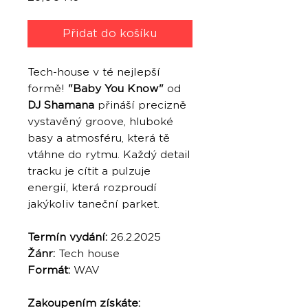
Přidat do košíku
Tech-house v té nejlepší
formě!
"Baby You Know"
od
DJ Shamana
přináší precizně
vystavěný groove, hluboké
basy a atmosféru, která tě
vtáhne do rytmu. Každý detail
tracku je cítit a pulzuje
energií, která rozproudí
jakýkoliv taneční parket.
Termín vydání:
26.2.2025
Žánr:
Tech house
Formát:
WAV
Zakoupením získáte: