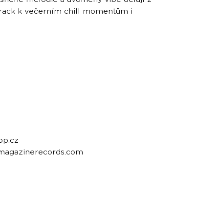
track k večerním chill momentům i
op.cz
emagazinerecords.com