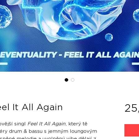
el It All Again
25
ovější singl
Feel It All Again
, který tě
éry drum & bassu s jemným loungovým
sněné melodie a uvolněný vibe dělají z