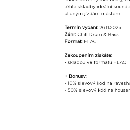
téhle skladby ideální sound
klidným jízdám městem.
Termín vydání:
26.11
.
2025
Žánr:
Chill Drum & Bass
Formát:
FLAC
Zakoupením získáte:
- skladbu ve formátu FLAC
+ Bonusy:
- 10% slevový kód na ravesh
- 50% slevový kód na hous