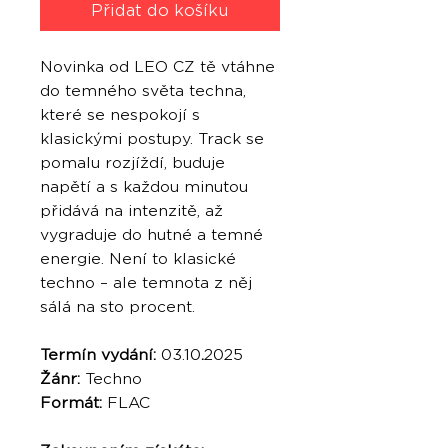
Přidat do košíku
Novinka od LEO CZ tě vtáhne
do temného světa techna,
které se nespokojí s
klasickými postupy. Track se
pomalu rozjíždí, buduje
napětí a s každou minutou
přidává na intenzitě, až
vygraduje do hutné a temné
energie. Není to klasické
techno – ale temnota z něj
sálá na sto procent.
Termín vydání:
03.10
.
2025
Žánr:
Techno
Formát:
FLAC