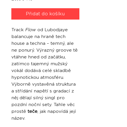
Přidat do košíku
Track
Flow
od Lubodjaye
balancuje na hraně tech
house a techna – temný, ale
ne ponurý. Výrazný groove tě
vtáhne hned od začátku,
zatímco tajemný mužský
vokál dodává celé skladbě
hypnotickou atmosféru.
Výborně vystavěná struktura
a střídání napětí s gradací z
něj dělají silný singl pro
pozdní noční sety. Tahle věc
prostě
teče
, jak napovídá její
název.