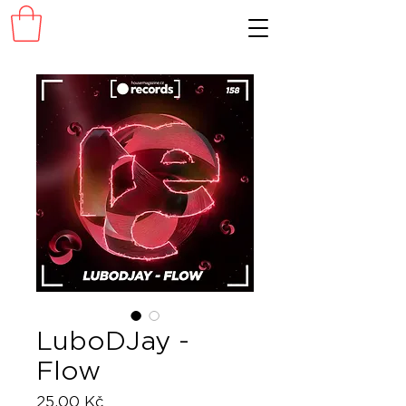
LuboDJay -
Flow
Cena
25,00 Kč