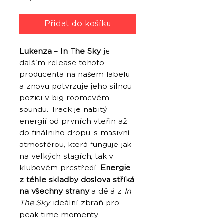
Přidat do košíku
Lukenza – In The Sky
je
dalším release tohoto
producenta na našem labelu
a znovu potvrzuje jeho silnou
pozici v big roomovém
soundu. Track je nabitý
energií od prvních vteřin až
do finálního dropu, s masivní
atmosférou, která funguje jak
na velkých stagích, tak v
klubovém prostředí.
Energie
z téhle skladby doslova stříká
na všechny strany
a dělá z
In
The Sky
ideální zbraň pro
peak time momenty.