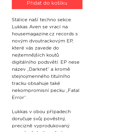
Přidat do košíku
Stálice naší techno sekce
Lukkas Aven se vrací na
housemagazine.cz records s
novým dvoutrackovým EP,
které vás zavede do
nejtemnějších koutů
digitálního podsvětí. EP nese
název „Darknet“ a kromě
stejnojmenného titulního
tracku obsahuje také
nekompromisní pecku „Fatal
Error“.
Lukkas v obou případech
doručuje svůj pověstný,
precizně vyprodukovaný