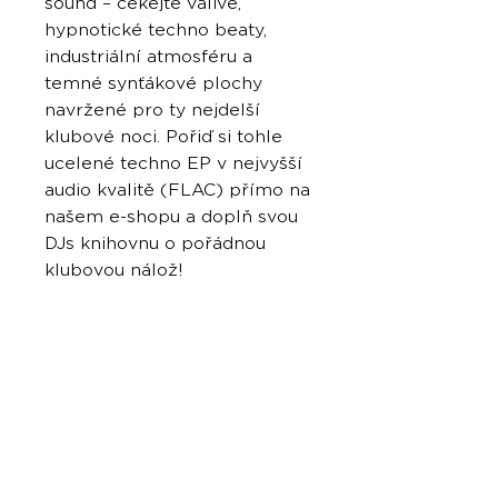
sound – čekejte valivé,
hypnotické techno beaty,
industriální atmosféru a
temné synťákové plochy
navržené pro ty nejdelší
klubové noci. Pořiď si tohle
ucelené techno EP v nejvyšší
audio kvalitě (FLAC) přímo na
našem e-shopu a doplň svou
DJs knihovnu o pořádnou
klubovou nálož!