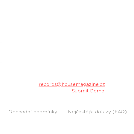
housemagazine.cz records je český label vydá
hudbu. Neklademe meze žánrům a podporujeme m
Máš dobrý track a chceš ho vydat na naše
poslechu a my ti napíšeme.
Kontakt:
records@housemagazine.cz
Pošli nám svou hudbu:
Submit Demo
Obchodní podmínky
Nejčastější dotazy (FAQ)