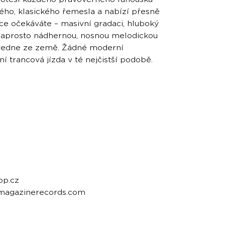
vého, klasického řemesla a nabízí přesně
ance očekáváte – masivní gradaci, hluboký
naprosto nádhernou, nosnou melodickou
 zvedne ze země. Žádné moderní
í trancová jízda v té nejčistší podobě.
op.cz
emagazinerecords.com