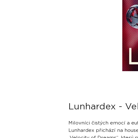
Lunhardex - Ve
Milovníci čistých emocí a euf
Lunhardex přichází na hous
„Velocity of Dreams“, který