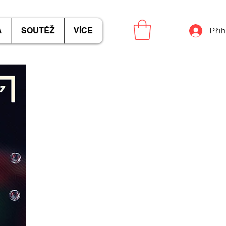
A
SOUTĚŽ
VÍCE
Přih