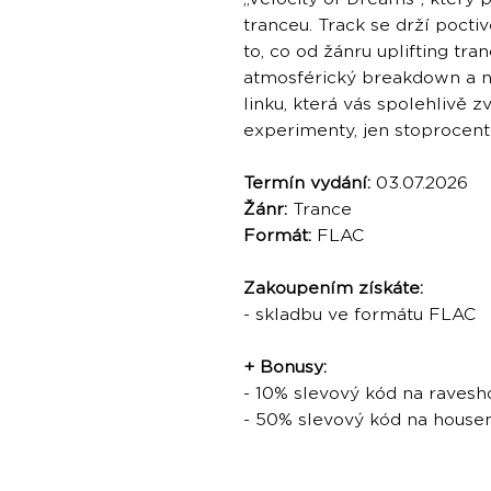
tranceu. Track se drží pocti
to, co od žánru uplifting tr
atmosférický breakdown a 
linku, která vás spolehlivě
experimenty, jen stoprocentn
Termín vydání:
03.07.2026
Žánr:
Trance
Formát:
FLAC
Zakoupením získáte:
- skladbu ve formátu FLAC
+ Bonusy:
- 10% slevový kód na ravesh
- 50% slevový kód na hous