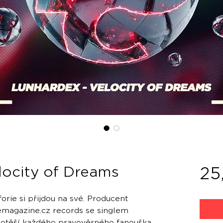
locity of Dreams
25
orie si přijdou na své. Producent
emagazine.cz records se singlem
 potěší každého pravověrného fanouška