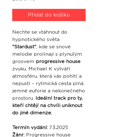
Přidat do košíku
Nechte se vtáhnout do
hypnotického světa
"Stardust"
, kde se snové
melodie prolínají s plynulým
groovem
progressive house
zvuku. Michael K vytváří
atmosféru, která vás pohltí a
nepustí – rytmická cesta plná
jemné euforie a nekonečného
prostoru.
Ideální track pro ty,
kteří chtějí na chvíli uniknout
do jiné dimenze.
Termín vydání:
7.3
.
2025
Žánr:
Progressive house