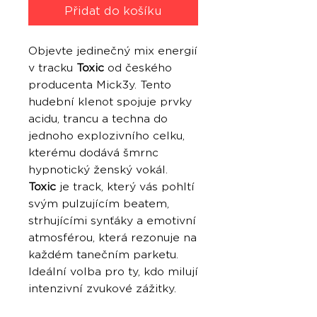
Přidat do košíku
Objevte jedinečný mix energií
v tracku
Toxic
od českého
producenta Mick3y. Tento
hudební klenot spojuje prvky
acidu, trancu a techna do
jednoho explozivního celku,
kterému dodává šmrnc
hypnotický ženský vokál.
Toxic
je track, který vás pohltí
svým pulzujícím beatem,
strhujícími synťáky a emotivní
atmosférou, která rezonuje na
každém tanečním parketu.
Ideální volba pro ty, kdo milují
intenzivní zvukové zážitky.