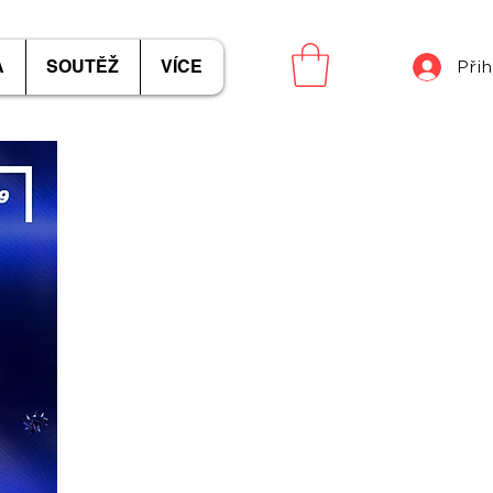
A
SOUTĚŽ
VÍCE
Přih