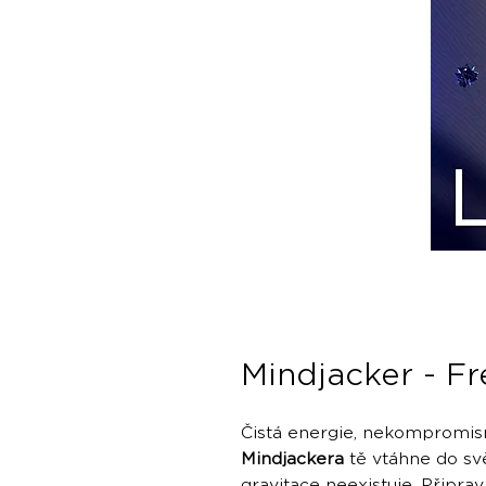
Mindjacker - Fr
Čistá energie, nekompromisn
Mindjackera
tě vtáhne do svě
gravitace neexistuje. Připra