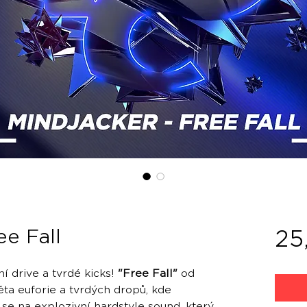
ee Fall
25
í drive a tvrdé kicks!
"Free Fall"
od
ta euforie a tvrdých dropů, kde
v se na explozivní hardstyle sound, který