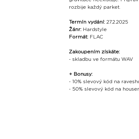
rozbije každý parket.
Termín vydání:
27.2.2025
Žánr:
Hardstyle
Formát:
FLAC
Zakoupením získáte:
- skladbu ve formátu WAV
+ Bonusy:
- 10% slevový kód na ravesh
- 50% slevový kód na hous