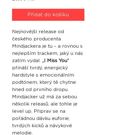
Přidat do košíku
Nejnovější release od
českého producenta
Mindjackera je tu – a rovnou s
nejlepším trackem, jaký u nás
zatím vydal.
„I Miss You“
přináší tvrdý, energický
hardstyle s emocionálním
podtónem, který tě chytne
hned od prvního dropu.
Mindjacker už má za sebou
několik releasů, ale tohle je
level up. Připrav se na
pořádnou dávku euforie,
tvrdých kicků a návykové
melodie.