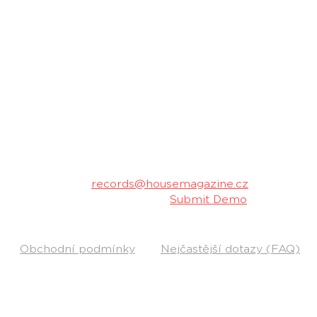
housemagazine.cz records je český label vydá
hudbu. Neklademe meze žánrům a podporujeme m
Máš dobrý track a chceš ho vydat na naše
poslechu a my ti napíšeme.
Kontakt:
records@housemagazine.cz
Pošli nám svou hudbu:
Submit Demo
Obchodní podmínky
Nejčastější dotazy (FAQ)